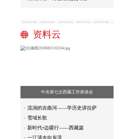
资料云
中央第七次西藏工作座谈会
流淌的吉曲河——学历史讲拉萨
雪域长歌
新时代•边疆行——西藏篇
一江清水向东流