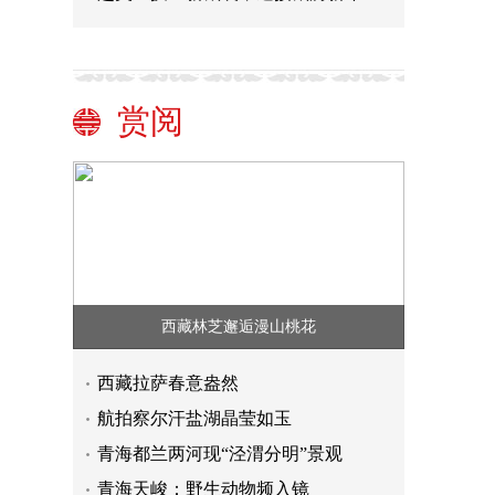
赏阅
西藏林芝邂逅漫山桃花
西藏拉萨春意盎然
航拍察尔汗盐湖晶莹如玉
青海都兰两河现“泾渭分明”景观
青海天峻：野生动物频入镜