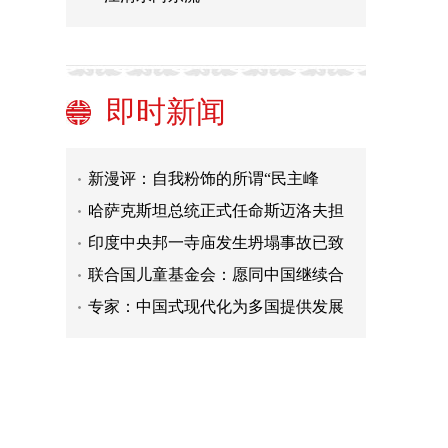
即时新闻
英国获准加入《全面与进步跨太平洋
伙伴关系协定》
新漫评：自我粉饰的所谓“民主峰
会”尴尬落幕
哈萨克斯坦总统正式任命斯迈洛夫担
任该国总理
印度中央邦一寺庙发生坍塌事故已致
35人死亡
联合国儿童基金会：愿同中国继续合
作保护儿童权利
专家：中国式现代化为多国提供发展
参考模式丨世界观
三国领导人突访乌克兰 将与乌总统泽
连斯基会面
俄乌局势进展：俄向IAEA转达扎波罗
热核电站安全区意见 日本追加禁止对
俄媒：普京表示已签令批准新版《俄
俄出口种类
罗斯联邦外交政策构想》
东西问·中外对话丨又一场金融危机，