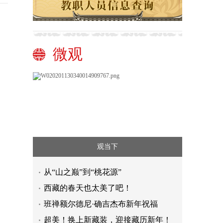
微观
观当下
从“山之巅”到“桃花源”
西藏的春天也太美了吧！
班禅额尔德尼·确吉杰布新年祝福
超美！换上新藏装，迎接藏历新年！