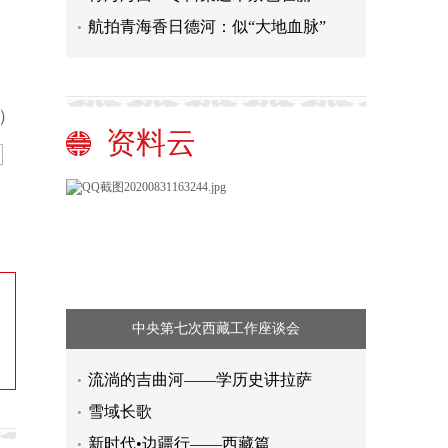
航拍青海香日德河：似“大地血脉”
）
资料云
中央第七次西藏工作座谈会
流淌的吉曲河——学历史讲拉萨
雪域长歌
新时代•边疆行——西藏篇