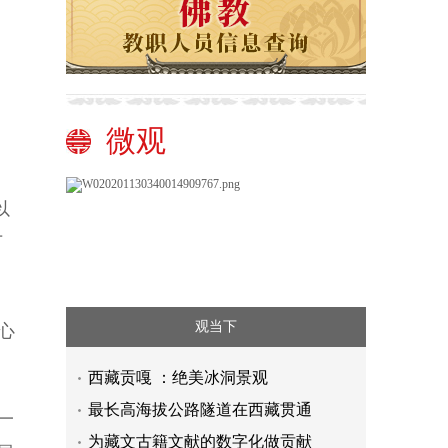
微观
以
万
观当下
心
西藏贡嘎 ：绝美冰洞景观
最长高海拔公路隧道在西藏贯通
一
为藏文古籍文献的数字化做贡献