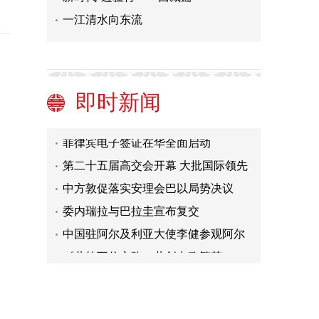
一江清水向东流
习近平主席抵达美国旧金山 受到热烈
欢迎
开展务实合作 促进沟通理解
中美互利合作，助力洛杉矶港快速发
即时新闻
展
乌克兰已经通过黑海临时走廊出口400
万吨谷物
菲律宾电子签证在华全面启动
第二十五届高交会开幕 大批国际领先
产品和技术首发登场
中方敦促落实安理会巴以局势决议
委内瑞拉与巴拉圭宣布复交
中国驻阿尔及利亚大使李健参观阿尔
及利亚第十九届国际公共工程展
《共筑互信之路，共创中欧繁荣——
中国企业在欧盟发展报告 2023/2024》
习近平主席抵达美国旧金山 受到热烈
发布
欢迎
开展务实合作 促进沟通理解
中美互利合作，助力洛杉矶港快速发