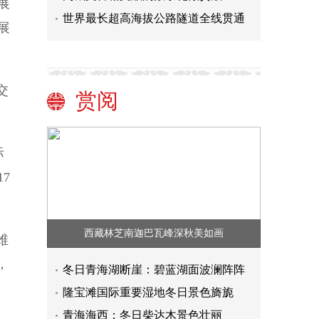
展
世界最长超高海拔公路隧道全线贯通
展
交
赏阅
际
7
西藏林芝南迦巴瓦峰深秋美如画
维
，
冬日青海湖断崖：碧蓝湖面波澜阵阵
隆宝滩国际重要湿地冬日景色旖旎
青海海西：冬日柴达木景色壮丽