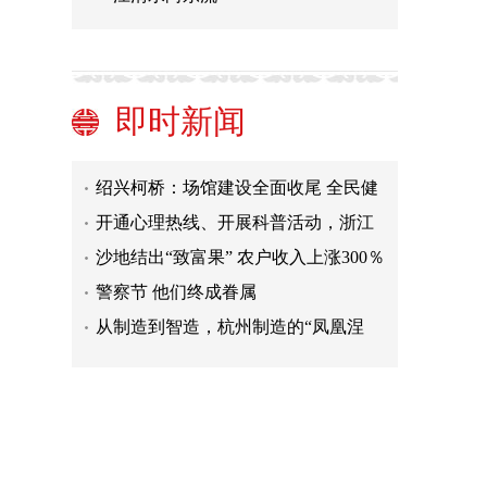
大学生志愿者寒假参与疫情防控
上海静安区“撤二建一”六年总结出
炉：区域经济社会发展迈上了新台阶
10个关键数字 看安徽合肥未来五年
即时新闻
丽水公众气象服务满意度连续六年位
居浙江省第一
绍兴柯桥：场馆建设全面收尾 全民健
身再掀热潮
开通心理热线、开展科普活动，浙江
湖州多举措守护青少年心理健康
沙地结出“致富果” 农户收入上涨300％
警察节 他们终成眷属
从制造到智造，杭州制造的“凤凰涅
槃”
南通崇川区第二届人大第一次会议开
幕 杨万平作政府工作报告
大学生志愿者寒假参与疫情防控
上海静安区“撤二建一”六年总结出
炉：区域经济社会发展迈上了新台阶
10个关键数字 看安徽合肥未来五年
丽水公众气象服务满意度连续六年位