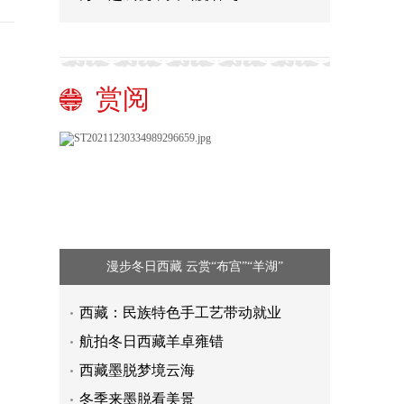
赏阅
漫步冬日西藏 云赏“布宫”“羊湖”
西藏：民族特色手工艺带动就业
航拍冬日西藏羊卓雍错
西藏墨脱梦境云海
冬季来墨脱看美景