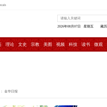
ncais
2026年08月07日 星期五
藏历
药
理论
文史
宗教
美图
视频
科技
读书
微观
： 金华日报