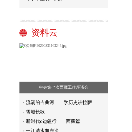
资料云
中央第七次西藏工作座谈会
流淌的吉曲河——学历史讲拉萨
雪域长歌
新时代o边疆行——西藏篇
一江清水向东流