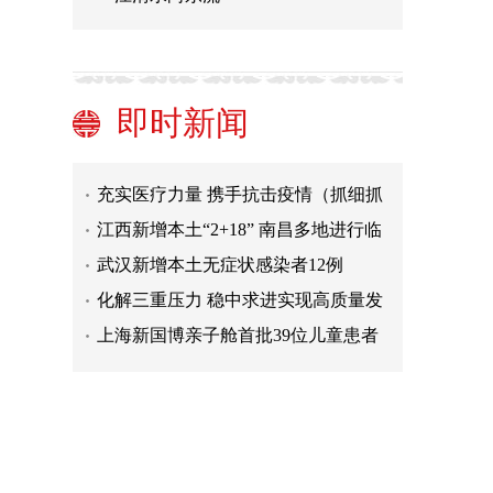
出院
激活有效需求 发展银发经济（金台视
线·关注健康老龄化③）
山西下发通知严惩17类涉疫情防控犯
罪
物流保通保畅，让百姓手中有“粮”心
中不慌
山西多举措培育“专精特新”企业
即时新闻
雷雨大风冰雹！四川资阳现强对流天
气
充实医疗力量 携手抗击疫情（抓细抓
实各项防疫工作）
江西新增本土“2+18” 南昌多地进行临
时应急管控
武汉新增本土无症状感染者12例
化解三重压力 稳中求进实现高质量发
展
上海新国博亲子舱首批39位儿童患者
出院
激活有效需求 发展银发经济（金台视
线·关注健康老龄化③）
山西下发通知严惩17类涉疫情防控犯
罪
物流保通保畅，让百姓手中有“粮”心
中不慌
山西多举措培育“专精特新”企业