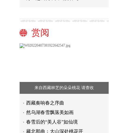
赏阅
来自西藏林芝的朵朵桃花 请查收
西藏奏响春之序曲
然乌湖春雪飘落美如画
春雪后的“美人谷”如仙境
藏北那曲：大山深处桃花开