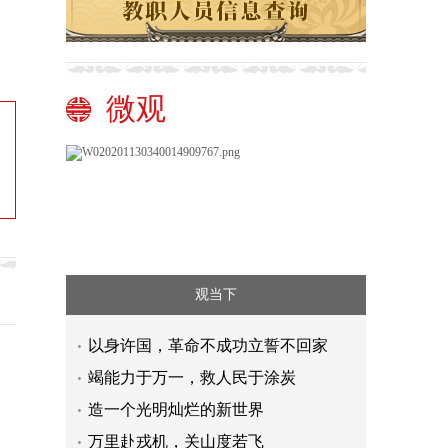
微观
观当下
以身许国，革命不成功立誓不回家
竭能力于万一，救人民于涂炭
造一个光明灿烂的新世界
万里赴戎机，关山度若飞