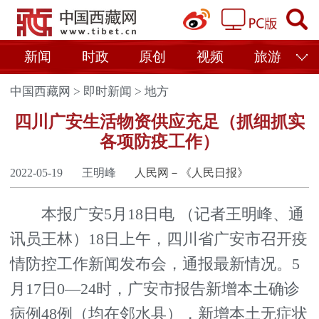
新闻
时政
原创
视频
旅游
中国西藏网
>
即时新闻
>
地方
四川广安生活物资供应充足（抓细抓实
各项防疫工作）
2022-05-19
王明峰
人民网－《人民日报》
本报广安5月18日电 （记者王明峰、通
讯员王林）18日上午，四川省广安市召开疫
情防控工作新闻发布会，通报最新情况。5
月17日0—24时，广安市报告新增本土确诊
病例48例（均在邻水县），新增本土无症状