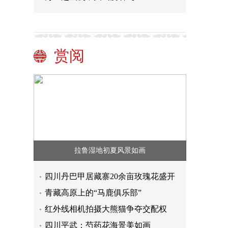
赏阅
拉鲁湿地初夏风景如画
四川丹巴甲居藏寨20余亩玫瑰花盛开
青藏高原上的“马鹿俱乐部”
红外线相机拍摄大熊猫争夺交配权
四川平武：芍药花海景美如画