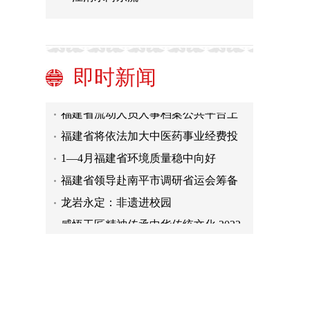
我国建成世界规模最大职业教育体系
（新数据 新看点）
漳平：菌棒“芯”升级产业更高效
持续强降雨，福建省农业生产要注意
即时新闻
什么？
福建省文博文旅数字创新平台“元
屿”上线
福建省流动人员人事档案公共平台上
线
福建省将依法加大中医药事业经费投
入
1—4月福建省环境质量稳中向好
福建省领导赴南平市调研省运会筹备
工作
龙岩永定：非遗进校园
感悟工匠精神传承中华传统文化 2022
年海峡两岸青少年龙舟模型竞赛在厦
我国建成世界规模最大职业教育体系
门举行
（新数据 新看点）
漳平：菌棒“芯”升级产业更高效
持续强降雨，福建省农业生产要注意
什么？
福建省文博文旅数字创新平台“元