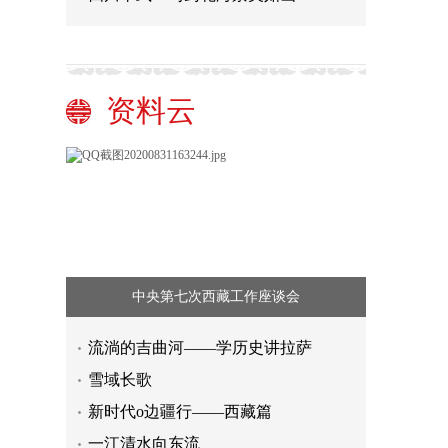
资料云
中央第七次西藏工作座谈会
流淌的吉曲河——学历史讲拉萨
雪域长歌
新时代o边疆行——西藏篇
一江清水向东流