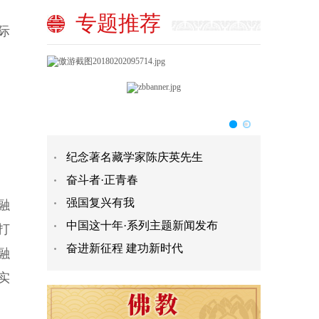
专题推荐
际
纪念著名藏学家陈庆英先生
奋斗者·正青春
强国复兴有我
融
中国这十年·系列主题新闻发布
打
奋进新征程 建功新时代
融
实