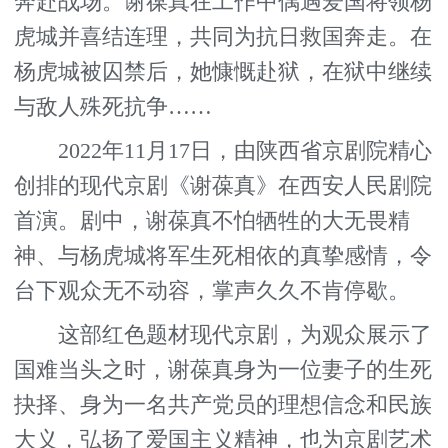
奔赴战场。谢葆真在工作中偶遇爱国将领杨
虎城并喜结连理，共同为抗日救国奔走。在
杨虎城被囚禁后，她慷慨赴狱，在狱中继续
与敌人殊死抗争……
2022年11月17日，由陕西省京剧院精心
创排的现代京剧《谢葆真》在西安人民剧院
首演。剧中，谢葆真不怕牺牲的大无畏精
神、与杨虎城将军生死相依的真挚感情，令
台下观众无不动容，掌声久久不肯停歇。
这部红色题材现代京剧，为观众展示了
国难当头之时，谢葆真身为一位妻子的生死
抉择、身为一名共产党员的理想信念和民族
大义，弘扬了爱国主义精神，也为京剧艺术