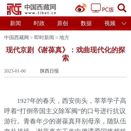
新闻
时政
原创
数据
视频
中国西藏网
>
即时新闻
>
地方
现代京剧《谢葆真》：戏曲现代化的探
索
2023-01-06
陕西日报
1927年的春天，西安街头，莘莘学子高
呼着“打倒帝国主义除军阀”的口号进行抗议
游行。青春年少的谢葆真拜别母亲，随队伍