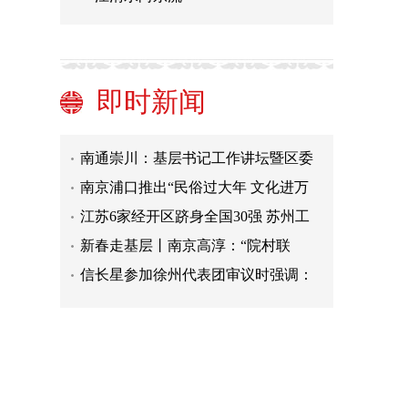
第37届中国·秦淮灯会启幕 桨声灯影中
再现璀璨金陵夜
江苏发布2023年首次大范围道路结冰
黄色预警 涉及12市
江苏省政协十三届一次会议举行预备
即时新闻
会议 审议通过会议议程日程
代表委员说|耿晓云：建议加大苏北师
资人才支持力度
南通崇川：基层书记工作讲坛暨区委
书记冬训“第一课”开讲
南京浦口推出“民俗过大年 文化进万
家”迎春系列主题活动
江苏6家经开区跻身全国30强 苏州工
业园区连续七年排名第一
新春走基层丨南京高淳：“院村联
动”保健康
信长星参加徐州代表团审议时强调：
牢记谆谆嘱托 提高发展站位 加快建设
提气鼓劲干货满满 江苏省政府工作报
更具辐射力带动力的中心城市
告引发代表委员热烈反响
第37届中国·秦淮灯会启幕 桨声灯影中
再现璀璨金陵夜
江苏发布2023年首次大范围道路结冰
黄色预警 涉及12市
江苏省政协十三届一次会议举行预备