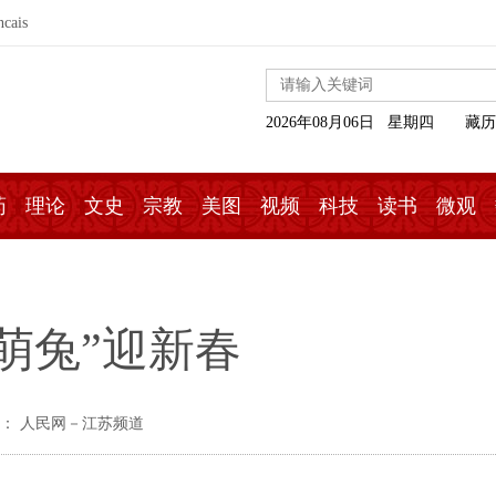
ncais
2026年08月06日 星期四
藏历
药
理论
文史
宗教
美图
视频
科技
读书
微观
萌兔”迎新春
： 人民网－江苏频道