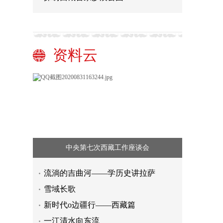
资料云
中央第七次西藏工作座谈会
流淌的吉曲河——学历史讲拉萨
雪域长歌
新时代o边疆行——西藏篇
一江清水向东流