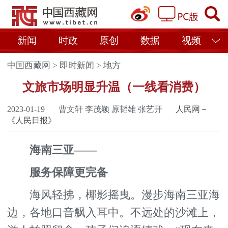
新闻
时政
原创
数据
视频
中国西藏网
>
即时新闻
>
地方
文旅市场明显升温（一线看消费）
2023-01-19
曹文轩 李茂颖 原韬雄 张艺开
人民网－
《人民日报》
海南三亚——
服务保障更完备
海风轻拂，椰影摇曳。漫步海南三亚海
边，各地口音飘入耳中。不远处的沙滩上，