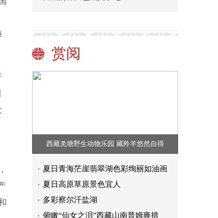
国
每
赏阅
产
制
大
西藏羌塘野生动物乐园 藏羚羊悠然自得
，
夏日青海茫崖翡翠湖色彩绚丽如油画
夏日高原草原景色宜人
产
多彩察尔汗盐湖
和
俯瞰“仙女之泪”西藏山南普姆雍措