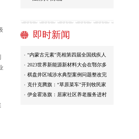
论）
固阳县：政务服务再升级 效能提升暖
人心
通辽市：立治沙之法 筑生态屏障
级
全区首支水上区域专业救援队成立
即时新闻
内蒙古新能源装备制造业蓄能起势
“内蒙古元素”亮相第四届全国残疾人
到
展能节
2023世界新能源新材料大会在鄂尔多
业
斯开幕
棋盘井区域涉水典型案例问题整改完
成
克什克腾旗：“草原菜车”开到牧民家
门口
伊金霍洛旗：居家社区养老服务进村
入户
人民日报：“好评返现”须整治（来
煤
论）
固阳县：政务服务再升级 效能提升暖
、
人心
通辽市：立治沙之法 筑生态屏障
全区首支水上区域专业救援队成立
内蒙古新能源装备制造业蓄能起势