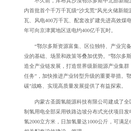
不久前，库布其沙漠鄂尔多斯中北部新能源
内首批首个千万千瓦级“沙戈荒”风光火储新能源
瓦、风电400万千瓦、配套改扩建先进高效煤电
年可向京津冀地区送电约400亿千瓦时。
“鄂尔多斯资源富集、区位独特、产业完备
业的基础、场景和政策等叠加优势。”鄂尔多斯
造全产业链发展，打造世界级新能源产业集群
任务”，加快推进产业转型升级的重要举措。
碳”战略、实现高质量发展提供了有益探索。
内蒙古圣圆氢能源科技有限公司建成了全区
制氢用电全部采用铁路边坡分布式光伏项目发
氢2000立方米，日加氢量达1000公斤，可