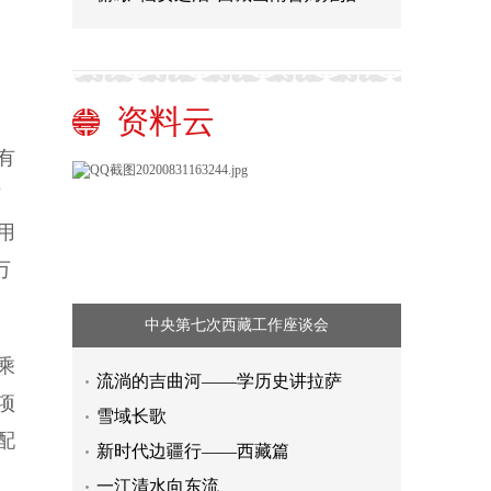
资料云
有
有
用
万
中央第七次西藏工作座谈会
2023世界新能源新材料大会在鄂尔多
乘
流淌的吉曲河——学历史讲拉萨
斯开幕
棋盘井区域涉水典型案例问题整改完
项
雪域长歌
成
克什克腾旗：“草原菜车”开到牧民家
配
新时代边疆行——西藏篇
门口
伊金霍洛旗：居家社区养老服务进村
一江清水向东流
入户
人民日报：“好评返现”须整治（来