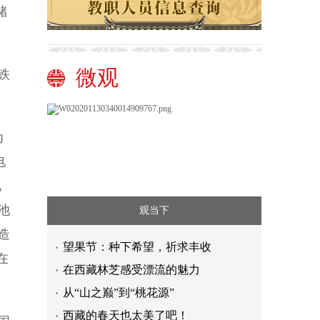
储
微观
铁
为
电
电
池
观当下
造
望果节：种下希望，祈求丰收
在
在西藏林芝感受漂流的魅力
从“山之巅”到“桃花源”
西藏的春天也太美了吧！