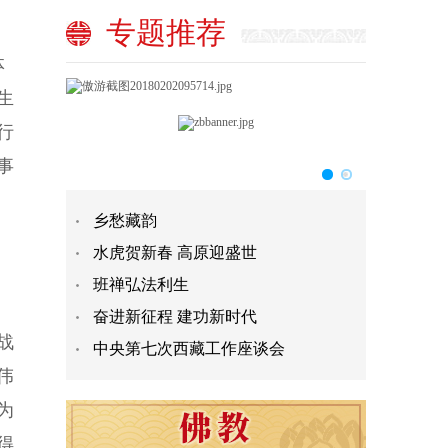
专题推荐
体
生
行
事
乡愁藏韵
水虎贺新春 高原迎盛世
班禅弘法利生
奋进新征程 建功新时代
战
中央第七次西藏工作座谈会
伟
为
得