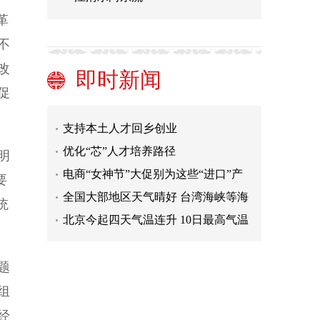
加强地方政权建设 发展全过程人民民
革
主——地方组织法修正草案亮点一览
江苏连云港市海州区3月7日开展第三
不
轮区域核酸检测
山西省新增本地新冠肺炎确诊病例1例
改
让“大象起舞”，中国如何应对数实融
即时新闻
促
合“必答题”？
让2亿灵活就业者没有后顾之忧 权益
应得到法律保护
支持本土人才回乡创业
优化“芯”人才培养路径
明
电商“女神节”大促别为这些“进口”产
要
品交智商税
全国大部地区天气晴好 台湾海峡等海
统
域有大风
北京今起四天气温连升 10日最高气温
逼近20℃
加强地方政权建设 发展全过程人民民
主——地方组织法修正草案亮点一览
江苏连云港市海州区3月7日开展第三
题
轮区域核酸检测
山西省新增本地新冠肺炎确诊病例1例
组
让“大象起舞”，中国如何应对数实融
经