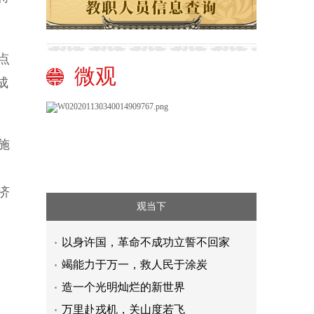
点
微观
成
施
济
观当下
以身许国，革命不成功立誓不回家
竭能力于万一，救人民于涂炭
造一个光明灿烂的新世界
万里赴戎机，关山度若飞