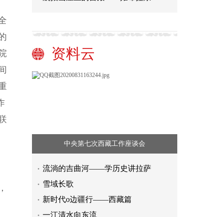
全
的
资料云
院
间
重
作
联
中央第七次西藏工作座谈会
流淌的吉曲河——学历史讲拉萨
雪域长歌
，
新时代o边疆行——西藏篇
一江清水向东流