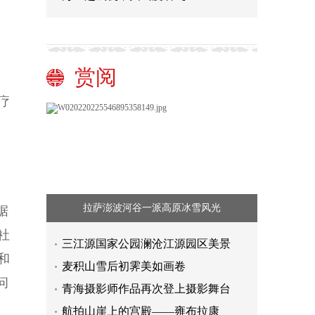
赏阅
疗
拉萨澎波河谷一派高原冰雪风光
据
社
三江源国家公园澜沧江源园区美景
和
麦积山雪后初霁美如画卷
问
青海摄影师作品再次登上摄影舞台
航拍山崖上的宫殿——雍布拉康