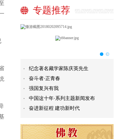
至
专题推荐
一
已
省
纪念著名藏学家陈庆英先生
统
奋斗者·正青春
强国复兴有我
中国这十年·系列主题新闻发布
异
奋进新征程 建功新时代
基