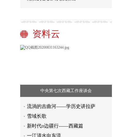
资料云
中央第七次西藏工作座谈会
完善标准 强化监测 我国食品安全和营
流淌的吉曲河——学历史讲拉萨
养状况十年来变化多多
全国电力供需总体平衡 新能源发电装
雪域长歌
机容量占比大幅提升
你的手机有多久没换了？
新时代o边疆行——西藏篇
花钱可补录、低分能“跳档”录取……
一江清水向东流