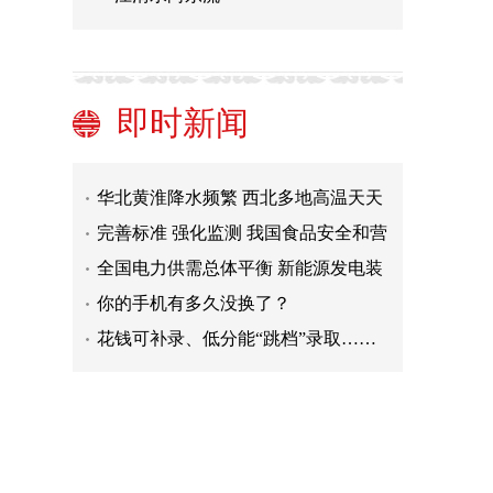
这些涉高考诈骗套路要警惕
北京昨日新增1例本土无症状感染者
普通话普及率超八成 语言文字事业十
年成果丰硕
药品追溯码将更加规范
昆仑山国家公园（青海片区）启动夏
即时新闻
季科学考察
教育部高校学生资助热线电话暑期集
中受理时段29日开始
华北黄淮降水频繁 西北多地高温天天
见
完善标准 强化监测 我国食品安全和营
养状况十年来变化多多
全国电力供需总体平衡 新能源发电装
机容量占比大幅提升
你的手机有多久没换了？
花钱可补录、低分能“跳档”录取……
这些涉高考诈骗套路要警惕
北京昨日新增1例本土无症状感染者
普通话普及率超八成 语言文字事业十
年成果丰硕
药品追溯码将更加规范
昆仑山国家公园（青海片区）启动夏