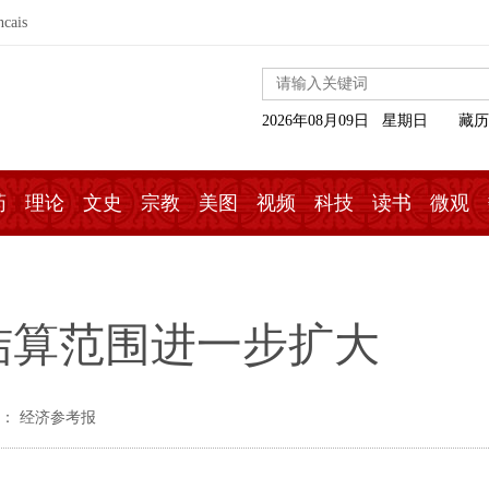
ncais
2026年08月09日 星期日
藏历
药
理论
文史
宗教
美图
视频
科技
读书
微观
结算范围进一步扩大
： 经济参考报