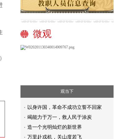
进
微观
住
）
观当下
以身许国，革命不成功立誓不回家
竭能力于万一，救人民于涂炭
造一个光明灿烂的新世界
万里赴戎机，关山度若飞