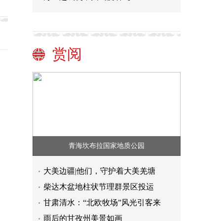
赏阅
青海坎布拉国家地质公园
大美边疆|他们，守护着大美羌塘
柴达木盆地柱状节理群景区投运
甘肃清水：“北欧牧场”风光引客来
雨后的甘孜州美景如画