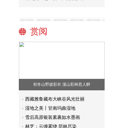
前
赏阅
成
入
初冬山野披彩衣 漫山彩林惹人醉
西藏雅鲁藏布大峡谷风光壮丽
已
湿地之美丨甘南玛曲湿地
雪后高原银装素裹如水墨画
林芝：云缠雾绕 层林尽染