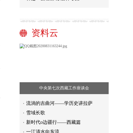
前
资料云
收
前
中央第七次西藏工作座谈会
成
流淌的吉曲河——学历史讲拉萨
雪域长歌
新时代o边疆行——西藏篇
一江清水向东流