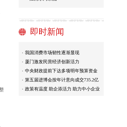
晋江水利局：建管结合，全域覆盖，
全力推进农村生活污水治理
天猫双11：淘宝新主播日均观看人次
前
同比增长561%
北京发布大雾黄色预警 雾后降雨降温
即时新闻
10月中国快递发展指数报告发布：行
定
业发展平稳 质效明显改善
中国特色办展模式的创新实践
我国消费市场韧性逐渐显现
厦门激发民营经济创新活力
目
中央财政提前下达多项明年预算资金
第五届进博会按年计意向成交735.2亿
美元
政策有温度 助企添活力 助力中小企业
整
发展
晋江水利局：建管结合，全域覆盖，
全力推进农村生活污水治理
天猫双11：淘宝新主播日均观看人次
同比增长561%
北京发布大雾黄色预警 雾后降雨降温
10月中国快递发展指数报告发布：行