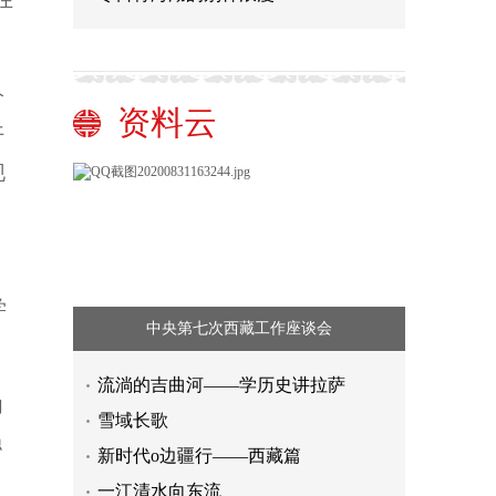
在
价
资料云
开
现
学
中央第七次西藏工作座谈会
流淌的吉曲河——学历史讲拉萨
向
雪域长歌
稳
新时代o边疆行——西藏篇
一江清水向东流