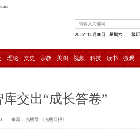
ncais
2026年08月08日 星期六
藏历
药
理论
文史
宗教
美图
视频
科技
读书
微观
库交出“成长答卷”
0
来源： 光明网-《光明日报》