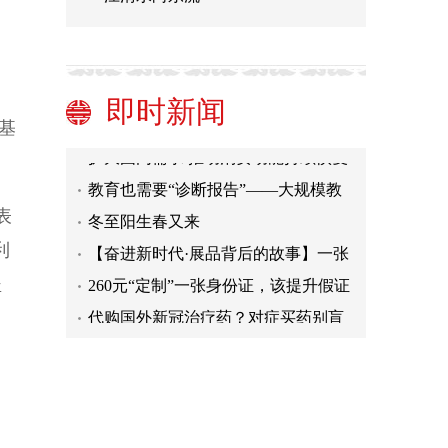
【坚定信心 勇毅前行④】四川：全程
护航企业创新
康定斯基的“视觉音乐”
类脑智能：人造超级大脑
即时新闻
以科技创新促进经济社会全面发展
基
扩大国内需求 推动消费动能持续恢复
教育也需要“诊断报告”——大规模教
育测试结果报告的若干趋势
冬至阳生春又来
表
【奋进新时代·展品背后的故事】一张
利
社保卡，凝聚珠澳共融情
260元“定制”一张身份证，该提升假证
坚
制售的违法成本了
代购国外新冠治疗药？对症买药别盲
目囤药
【坚定信心 勇毅前行④】四川：全程
护航企业创新
康定斯基的“视觉音乐”
类脑智能：人造超级大脑
以科技创新促进经济社会全面发展