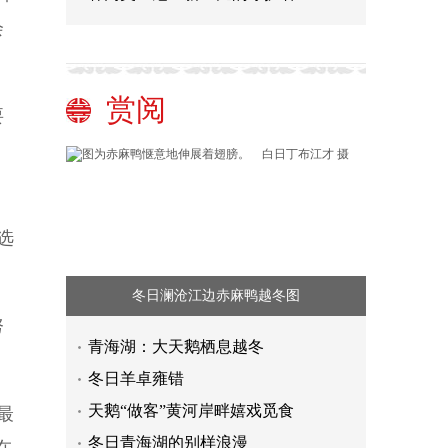
会
赏阅
要
，
选
冬日澜沧江边赤麻鸭越冬图
努
青海湖：大天鹅栖息越冬
冬日羊卓雍错
天鹅“做客”黄河岸畔嬉戏觅食
最
冬日青海湖的别样浪漫