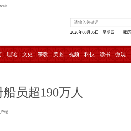
ncais
2026年08月06日 星期四
藏历
药
理论
文史
宗教
美图
视频
科技
读书
微观
船员超190万人
客户端