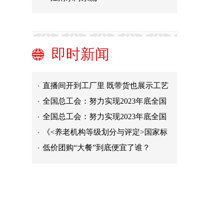
实现大规模减贫经验值得借鉴！中国
对世界减贫的贡献率超70%
我国对RCEP其他成员国进出口稳定增
长
中国一冶中标武汉市青山区EPC项目
北京四中等三所签约学校9月在雄安新
即时新闻
区开学
配方乳粉新规来了 更好保障婴幼
儿“口粮”安全
直播间开到工厂里 既带货也展示工艺
全国总工会：努力实现2023年底全国
服务站点达到15万个
全国总工会：努力实现2023年底全国
服务站点达到15万个
《<养老机构等级划分与评定>国家标
准实施指南（2023版）》发布
低价团购“大餐”到底便宜了谁？
实现大规模减贫经验值得借鉴！中国
对世界减贫的贡献率超70%
我国对RCEP其他成员国进出口稳定增
长
中国一冶中标武汉市青山区EPC项目
北京四中等三所签约学校9月在雄安新