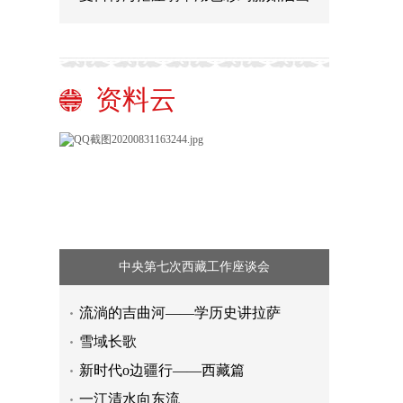
资料云
中央第七次西藏工作座谈会
流淌的吉曲河——学历史讲拉萨
雪域长歌
新时代o边疆行——西藏篇
一江清水向东流