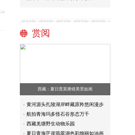
赏阅
西藏：夏日普莫雍错美景如画
黄河源头扎陵湖岸畔藏原羚悠闲漫步
航拍青海玛多怪石谷形态万千
西藏羌塘野生动物乐园
夏日青海茫崖翡翠湖色彩绚丽如油画