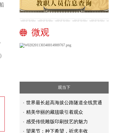
船
微观
合
。
）
观当下
世界最长超高海拔公路隧道全线贯通
精美华丽的藏毯吸引着观众
感受传统雕版印刷技艺的魅力
望果节：种下希望，祈求丰收