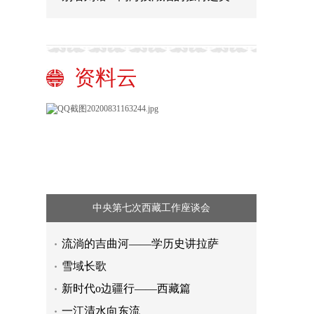
资料云
中央第七次西藏工作座谈会
流淌的吉曲河——学历史讲拉萨
雪域长歌
新时代o边疆行——西藏篇
一江清水向东流