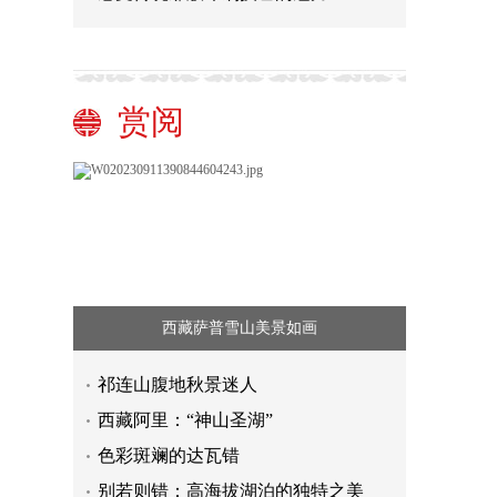
赏阅
西藏萨普雪山美景如画
祁连山腹地秋景迷人
西藏阿里：“神山圣湖”
色彩斑斓的达瓦错
别若则错：高海拔湖泊的独特之美