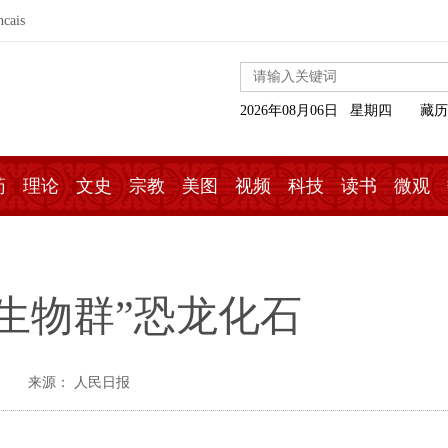
ncais
2026年08月06日 星期四
藏历
药
理论
文史
宗教
美图
视频
科技
读书
微观
生物群”恐龙化石
来源： 人民日报