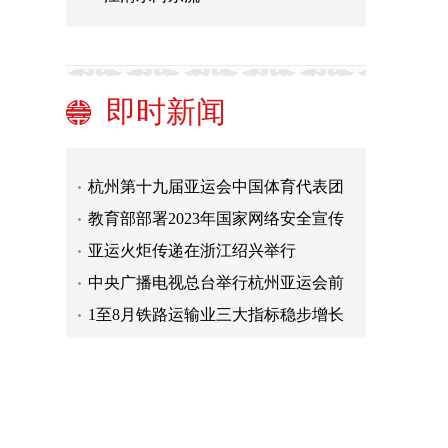
“无糖月饼”都是健康的味道？不要掉
进消费陷阱
新闻1+1丨8月CPI回暖，释放什么信
号？
中国商飞C919订单已达1061架
即时新闻
天舟五号货运飞船已受控再入大气层
从重打击！最高检、公安部启动第三
批5起特大跨境电信网络诈骗犯罪案件
杭州第十九届亚运会中国体育代表团
联合挂牌督办
成立大会今天举行
教育部部署2023年国家网络安全宣传
周校园日活动相关工作
亚运火炬传递在浙江绍兴举行
中央广播电视总台举行杭州亚运会前
方报道团出征仪式
1至8月铁路运输业三大指标稳步增长
“无糖月饼”都是健康的味道？不要掉
进消费陷阱
新闻1+1丨8月CPI回暖，释放什么信
号？
中国商飞C919订单已达1061架
天舟五号货运飞船已受控再入大气层