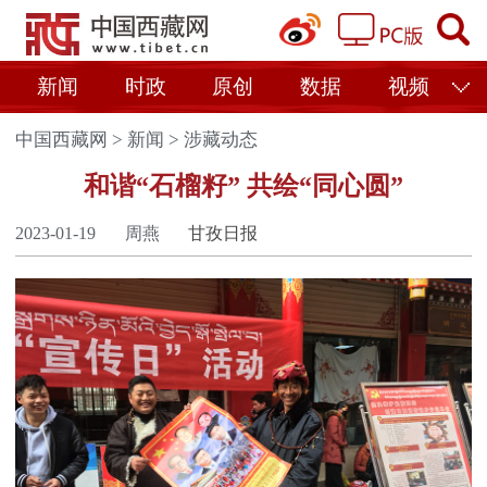
新闻
时政
原创
数据
视频
中国西藏网
>
新闻
>
涉藏动态
和谐“石榴籽” 共绘“同心圆”
2023-01-19
周燕
甘孜日报