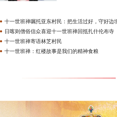
委、中国佛教协会副会长、...
[详细
十一世班禅嘱托亚东村民：把生活过好，守好边
日喀则僧俗信众喜迎十一世班禅回抵扎什伦布寺
十一世班禅寄语林芝村民
十一世班禅：红楼故事是我们的精神食粮