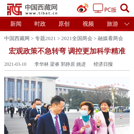
新闻
时政
原创
视频
旅游
中国西藏网
>
专题2021
>
2021全国两会
>
融媒看两会
宏观政策不急转弯 调控更加科学精准
2021-03-10
李华林 梁睿 郭静原 姚进
经济日报