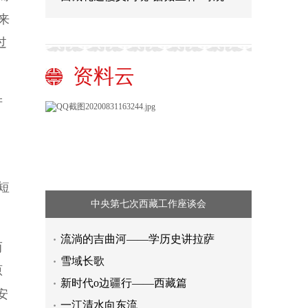
来
过
资料云
产
短
中央第七次西藏工作座谈会
流淌的吉曲河——学历史讲拉萨
而
雪域长歌
原
新时代o边疆行——西藏篇
安
一江清水向东流