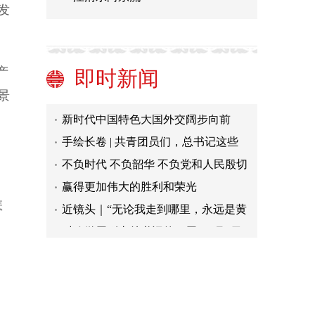
发
疫情防不住，经济社会发展就无从谈
起
【奋进新征程 建功新时代·走进老区看
新貌】荆楚儿女传薪火 英雄土地谱新
王金鑫：“大胆”底气缘何来
产
即时新闻
篇
退役军人事务部、教育部：做好首批
景
高职扩招退役军人毕业生就业工作
新时代中国特色大国外交阔步向前
手绘长卷 | 共青团员们，总书记这些
话要牢记
不负时代 不负韶华 不负党和人民殷切
期望——写在中国共产主义青年团成
赢得更加伟大的胜利和荣光
、
立一百周年之际
近镜头｜“无论我走到哪里，永远是黄
怎
土地的儿子”
时政微周刊丨总书记的一周（5月2日
—5月8日）
疫情防不住，经济社会发展就无从谈
起
【奋进新征程 建功新时代·走进老区看
新貌】荆楚儿女传薪火 英雄土地谱新
王金鑫：“大胆”底气缘何来
篇
退役军人事务部、教育部：做好首批