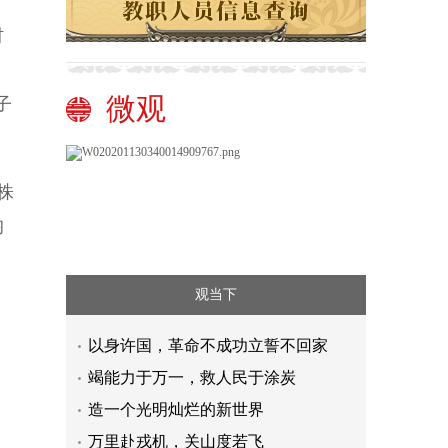
材
微观
子
株
均
观当下
以身许国，革命不成功立誓不回家
竭能力于万一，救人民于涂炭
造一个光明灿烂的新世界
万里赴戎机，关山度若飞