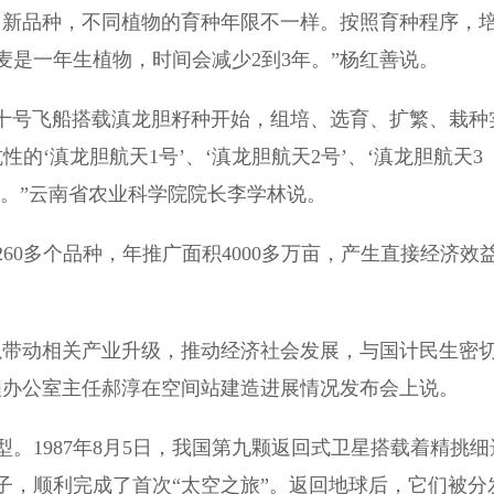
新品种，不同植物的育种年限不一样。按照育种程序，
麦是一年生植物，时间会减少2到3年。”杨红善说。
舟十号飞船搭载滇龙胆籽种开始，组培、选育、扩繁、栽种
的‘滇龙胆航天1号’、‘滇龙胆航天2号’、‘滇龙胆航天3
。”云南省农业科学院院长李学林说。
60多个品种，年推广面积4000多万亩，产生直接经济效
带动相关产业升级，推动经济社会发展，与国计民生密
程办公室主任郝淳在空间站建造进展情况发布会上说。
1987年8月5日，我国第九颗返回式卫星搭载着精挑细
子，顺利完成了首次“太空之旅”。返回地球后，它们被分