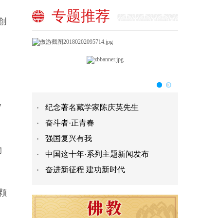
专题推荐
创
”
纪念著名藏学家陈庆英先生
奋斗者·正青春
强国复兴有我
物
中国这十年·系列主题新闻发布
奋进新征程 建功新时代
颗