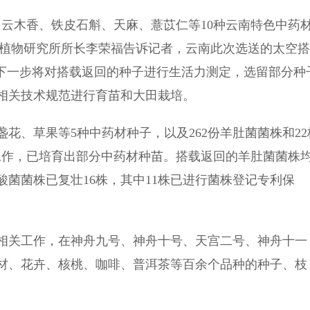
木香、铁皮石斛、天麻、薏苡仁等10种云南特色中药
药用植物研究所所长李荣福告诉记者，云南此次选送的太空搭
，下一步将对搭载返回的种子进行生活力测定，选留部分种
相关技术规范进行育苗和大田栽培。
、草果等5种中药材种子，以及262份羊肚菌菌株和22
工作，已培育出部分中药材种苗。搭载返回的羊肚菌菌株
菌菌株已复壮16株，其中11株已进行菌株登记专利保
相关工作，在神舟九号、神舟十号、天宫二号、神舟十一
材、花卉、核桃、咖啡、普洱茶等百余个品种的种子、枝