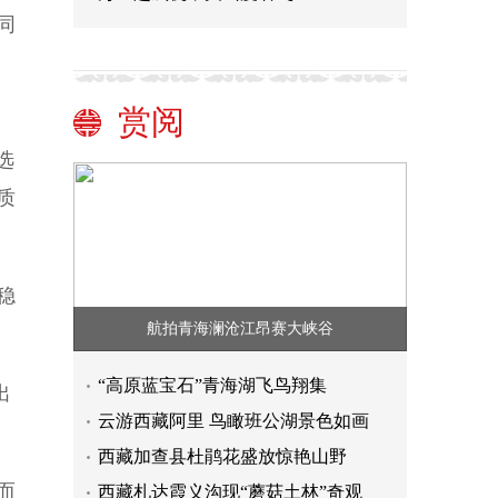
同
赏阅
，
选
质
稳
航拍青海澜沧江昂赛大峡谷
“高原蓝宝石”青海湖飞鸟翔集
出
云游西藏阿里 鸟瞰班公湖景色如画
西藏加查县杜鹃花盛放惊艳山野
而
西藏札达霞义沟现“蘑菇土林”奇观