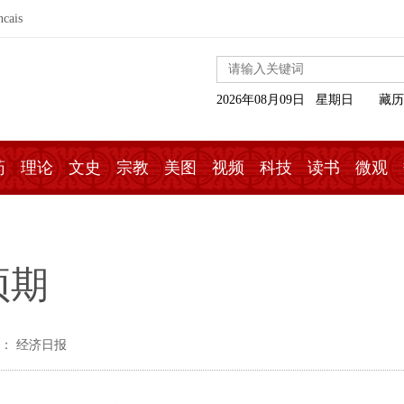
ncais
2026年08月09日 星期日
藏历
药
理论
文史
宗教
美图
视频
科技
读书
微观
预期
： 经济日报