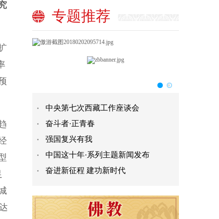
究
专题推荐
扩
率
预
中央第七次西藏工作座谈会
趋
奋斗者·正青春
强国复兴有我
经
中国这十年·系列主题新闻发布
型
奋进新征程 建功新时代
足
城
望达