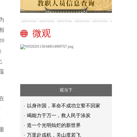
为
相
微观
0
换
化
蕴
观当下
在
以身许国，革命不成功立誓不回家
给
竭能力于万一，救人民于涂炭
投
造一个光明灿烂的新世界
重
万里赴戎机，关山度若飞