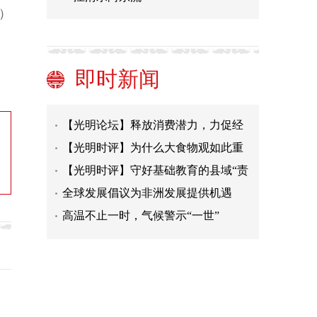
）
理论素养与理论思维
促进人民精神生活共同富裕
在逐梦太空的征途上不懈奋进
即时新闻
破除对共同富裕的认识误区
【光明论坛】释放消费潜力，力促经
济回暖
【光明时评】为什么大食物观如此重
要
【光明时评】守好基础教育的县域“责
任田”
全球发展倡议为非洲发展提供机遇
高温不止一时，气候警示“一世”
族际通婚：出土西夏文文献证实民族
间的深度融合
理论素养与理论思维
促进人民精神生活共同富裕
在逐梦太空的征途上不懈奋进