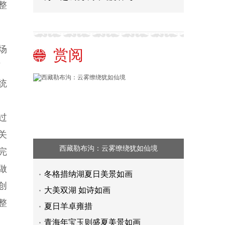
整
场
赏阅
济
统
过
关
西藏勒布沟：云雾缭绕犹如仙境
完
做
冬格措纳湖夏日美景如画
创
大美双湖 如诗如画
整
夏日羊卓雍措
青海年宝玉则盛夏美景如画