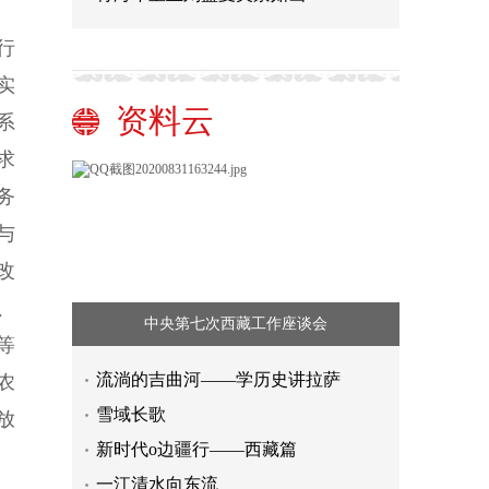
行
实
资料云
系
求
务
与
改
、
中央第七次西藏工作座谈会
等
流淌的吉曲河——学历史讲拉萨
农
雪域长歌
放
新时代o边疆行——西藏篇
一江清水向东流