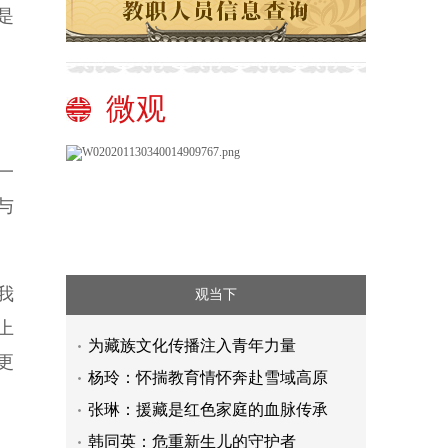
是
微观
一
与
我
观当下
上
为藏族文化传播注入青年力量
更
杨玲：怀揣教育情怀奔赴雪域高原
张琳：援藏是红色家庭的血脉传承
韩同英：危重新生儿的守护者