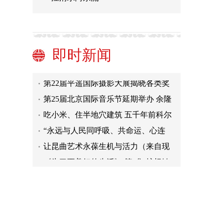
魂
【大时代】珠海：链接港澳共筑“活力
之都” 创新引领智造“上天入海”
吃小米、住半地穴建筑 五千年前科尔
沁先民是这样生活的
“国乐网红”方锦龙：创新国乐带“出
即时新闻
圈”
魅力之光核科普十周年：刘慈欣等寄
语激发青少年想象力
第22届平遥国际摄影大展揭晓各类奖
项 《东北故事》获评审委员会大奖
第25届北京国际音乐节延期举办 余隆
承诺“明年更精彩”
吃小米、住半地穴建筑 五千年前科尔
沁先民是这样生活的
“永远与人民同呼吸、共命运、心连
心”
让昆曲艺术永葆生机与活力（来自现
场的声音）
《为了更美好的生活》 第5集 护根铸
魂
【大时代】珠海：链接港澳共筑“活力
之都” 创新引领智造“上天入海”
吃小米、住半地穴建筑 五千年前科尔
沁先民是这样生活的
“国乐网红”方锦龙：创新国乐带“出
圈”
魅力之光核科普十周年：刘慈欣等寄