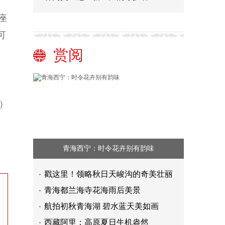
、
座
可
赏阅
）
青海西宁：时令花卉别有韵味
戳这里！领略秋日天峻沟的奇美壮丽
青海都兰海寺花海雨后美景
航拍初秋青海湖 碧水蓝天美如画
西藏阿里：高原夏日生机盎然