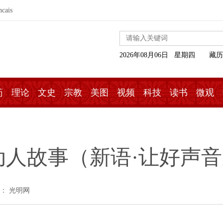
ncais
2026年08月06日 星期四
藏历
药
理论
文史
宗教
美图
视频
科技
读书
微观
动人故事（新语·让好声
： 光明网