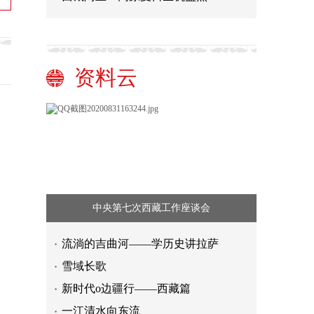
资料云
中央第七次西藏工作座谈会
流淌的吉曲河——学历史讲拉萨
雪域长歌
“永远与人民同呼吸、共命运、心连
新时代o边疆行——西藏篇
心”
让昆曲艺术永葆生机与活力（来自现
一江清水向东流
场的声音）
《为了更美好的生活》 第5集 护根铸