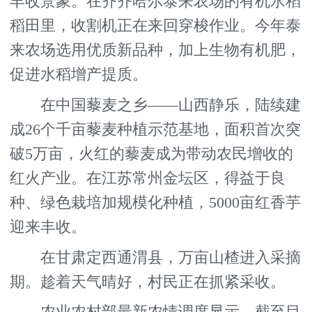
丰收景象。在齐齐哈尔泰来农场的有机水稻
稻田里，收割机正在来回穿梭作业。今年泰
来农场选用优质新品种，加上生物有机肥，
促进水稻增产提质。
在中国藜麦之乡——山西静乐，陆续建
成26个千亩藜麦种植示范基地，面积首次突
破5万亩，火红的藜麦成为带动农民增收的
红火产业。在江苏常州金坛区，得益于良
种、绿色栽培加规模化种植，5000亩红香芋
迎来丰收。
在甘肃定西通渭县，万亩山楂进入采摘
期。趁着天气晴好，村民正在抓紧采收。