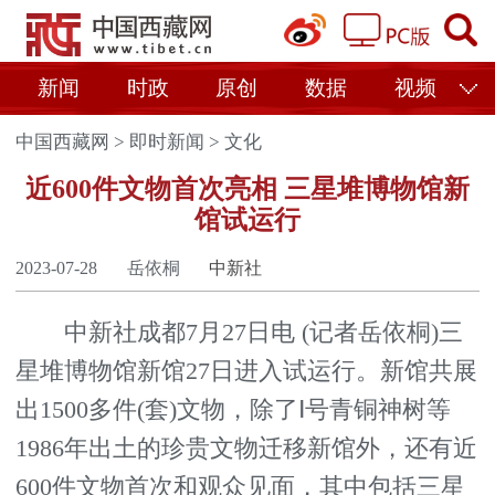
新闻
时政
原创
数据
视频
中国西藏网
>
即时新闻
>
文化
近600件文物首次亮相 三星堆博物馆新
馆试运行
2023-07-28
岳依桐
中新社
中新社成都7月27日电 (记者岳依桐)三
星堆博物馆新馆27日进入试运行。新馆共展
出1500多件(套)文物，除了Ⅰ号青铜神树等
1986年出土的珍贵文物迁移新馆外，还有近
600件文物首次和观众见面，其中包括三星