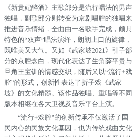
《新贵妃醉酒》主歌部分是流行唱法的男声
独唱，副歌部分则转变为京剧唱腔的独唱来
推进音乐情绪，全曲由一名歌手完成，颇具
特色的“双声”唱法演绎，朗朗上口的旋律，
既唯美又大气。又如《武家坡2021》引子部
分的京腔念白，现代化表达了生角薛平贵与
旦角王宝钏的情感交织，随后又以“流行+戏
腔”的形式，创新性表达了折子戏《武家
坡》的文化精髓。该作品独唱、重唱等不同
版本相继在各大卫视及音乐平台上演。
“流行+戏腔”的创新传承不仅激活了国
民内心的民族文化基因，也为传统戏曲文化