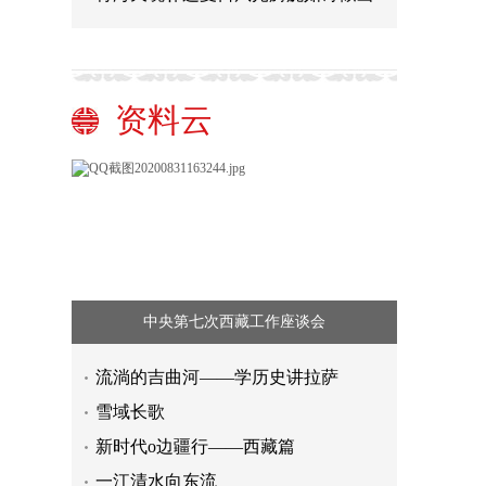
资料云
中央第七次西藏工作座谈会
流淌的吉曲河——学历史讲拉萨
雪域长歌
新时代o边疆行——西藏篇
一江清水向东流