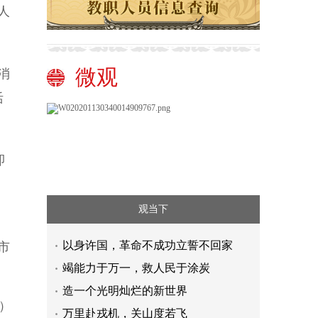
人
微观
消
活
即
观当下
以身许国，革命不成功立誓不回家
市
竭能力于万一，救人民于涂炭
造一个光明灿烂的新世界
）
万里赴戎机，关山度若飞