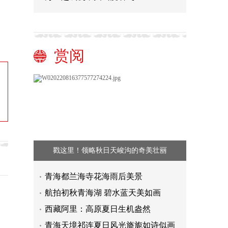
赏阅
戳这里！领略秋日天峻沟的奇美壮丽
青海都兰海寺花海雨后美景
航拍初秋青海湖 碧水蓝天美如画
西藏阿里：高原夏日生机盎然
青海天境祁连夏日风光旖旎如诗似画