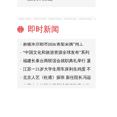
今年第二季香港工业生产指数同比升
2.7%
9月14日0时至21时新疆新增本土无症
状感染者转确诊病例2例、本土无症状
成都市部分区域将逐步有序恢复正常
即时新闻
感染者21例
生产生活秩序
台湾青年体验扇面绘画 “沉浸式”感受
传统文化之美
新疆库尔勒市回应香梨采摘“用工
难”问题
“中国文化和旅游资源全球发布”系列
活动在京启动 首场推介广西巴马
福建长泰台商联谊会就职典礼举行 厦
门银行现场授信不低于10亿元
江苏一21岁大学生用车床剥生鸡蛋 不
破不漏
北京人艺《杜甫》探班 新任院长冯远
征亮相
内蒙古自治区校园足球四级联赛小学
组总决赛开赛
今年第二季香港工业生产指数同比升
2.7%
9月14日0时至21时新疆新增本土无症
状感染者转确诊病例2例、本土无症状
成都市部分区域将逐步有序恢复正常
感染者21例
生产生活秩序
台湾青年体验扇面绘画 “沉浸式”感受