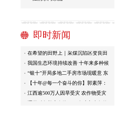
国家知识产权局：十年来累计减免专
利、商标收费1262.8亿元
长二丁火箭今年十战十捷 送“夸父一
号”升空“逐日”
今年1-9月新疆审批用地37.26万亩 较
即时新闻
去年同期增长94.33%
奥运冠军石智勇任福建体育职业技术
学院院长
在希望的田野上｜采煤沉陷区变良田
水稻丰收在望
我国生态环境持续改善 十年来多种候
鸟保护见成效
“银十”开局多地二手房市场现暖意 东
莞成都等地成交量同比翻番
【十年@每一个奋斗的你】郭素萍：
从“扶贫”到“兴农” 论文写到太行山上
江西逾500万人因旱受灾 农作物受灾
面积超千万亩
逐梦孤岛并肩奔跑：一个驻守小岛的
连队两名战士同时提干
国家知识产权局：十年来累计减免专
利、商标收费1262.8亿元
长二丁火箭今年十战十捷 送“夸父一
号”升空“逐日”
今年1-9月新疆审批用地37.26万亩 较
去年同期增长94.33%
奥运冠军石智勇任福建体育职业技术