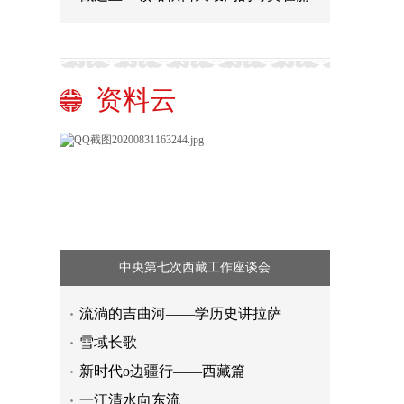
资料云
中央第七次西藏工作座谈会
流淌的吉曲河——学历史讲拉萨
雪域长歌
新时代o边疆行——西藏篇
一江清水向东流