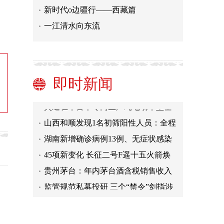
新时代o边疆行——西藏篇
一江清水向东流
即时新闻
奥迪在华首个专门生产纯电动车型基
地建设进度提速
山西和顺发现1名初筛阳性人员：全程
闭环无“破环”
湖南新增确诊病例13例、无症状感染
者122例
45项新变化 长征二号F遥十五火箭焕
然一新
贵州茅台：年内茅台酒含税销售收入
已突破千亿元
监管规范私募投研 三个“禁令”剑指涉
内幕交易活动
银行借势世界杯花样营销黏住用户
规范开展核酸检测 科学划定风险区域