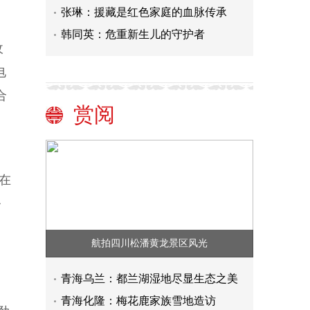
张琳：援藏是红色家庭的血脉传承
韩同英：危重新生儿的守护者
收
电
合
赏阅
，在
务
航拍四川松潘黄龙景区风光
青海乌兰：都兰湖湿地尽显生态之美
青海化隆：梅花鹿家族雪地造访