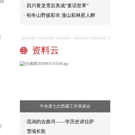
劲
四川黄龙雪后美成“童话世界”
初冬山野披彩衣 漫山彩林惹人醉
率
资料云
中央第七次西藏工作座谈会
流淌的吉曲河——学历史讲拉萨
）
雪域长歌