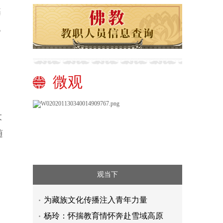
基
亿
微观
大
随
观当下
为藏族文化传播注入青年力量
杨玲：怀揣教育情怀奔赴雪域高原