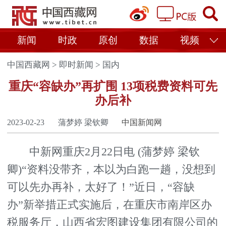
新闻
时政
原创
数据
视频
中国西藏网
>
即时新闻
>
国内
重庆“容缺办”再扩围 13项税费资料可先
办后补
2023-02-23
蒲梦婷 梁钦卿
中国新闻网
中新网重庆2月22日电 (蒲梦婷 梁钦
卿)“资料没带齐，本以为白跑一趟，没想到
可以先办再补，太好了！”近日，“容缺
办”新举措正式实施后，在重庆市南岸区办
税服务厅，山西省宏图建设集团有限公司的