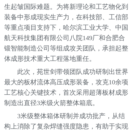
生起皱国际难题。为将新理论和工艺物化到
装备中形成现实生产力，在科技部、工信部
等重点项目支持下，哈尔滨工业大学、中国
航天科技集团有限公司八院149厂和合肥合
锻智能制造公司等组成攻关团队，承担起整
体成形技术重大工程落地重任。
此次，苑世剑带领团队成功研制出世界
最大的板材流体高压成形装备，攻克10余项
工艺核心关键技术，首次采用超薄板材成形
制造出直径3米级火箭整体箱底。
3米级整体箱体研制并成功批产，从结
构上消除了复杂焊缝强度隐患，有助于实现