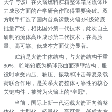
大学与该厂在火箭燃料贮箱整体箱底流体压
力成形方面的产学研合作取得重要突破。双
方联手打造了国内首条运载火箭3米级箱底
批量产线，相比国外第一代技术，此次自主
研制的流体高压成形第二代技术，在高质
量、高可靠、低成本方面优势显著。
贮箱是火箭主体结构，占火箭结构干重
80%。贮箱箱底为椭球形曲面薄壁结构，服
役时承受内压、轴压、振动和冲击等复杂载
荷联合作用，是关系火箭整体可靠性的核心
关键构件，被誉为火箭上的“皇冠”。
当前，国际上新一代运载火箭正向着整
体化、大型化、轻量化、高可靠、低成本方