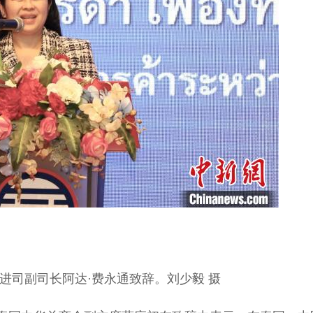
司副司长阿达·费永通致辞。刘少毅 摄