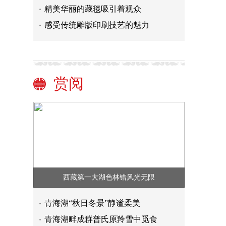
精美华丽的藏毯吸引着观众
感受传统雕版印刷技艺的魅力
赏阅
西藏第一大湖色林错风光无限
青海湖“秋日冬景”静谧柔美
青海湖畔成群普氏原羚雪中觅食