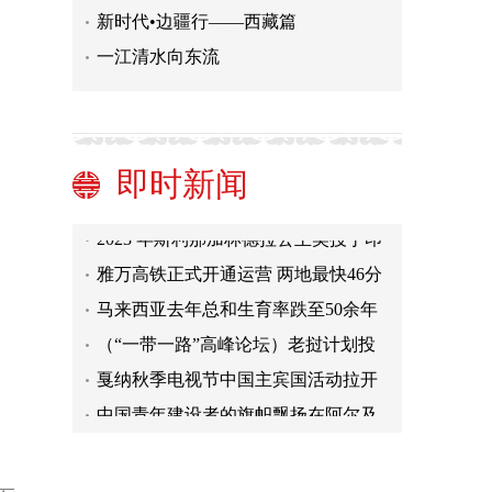
新时代•边疆行——西藏篇
一江清水向东流
突发！收到炸弹警报，法国凡尔赛宫
再疏散参观者
俄乌局势进展：乌总统与芬加领导人
通话 俄防长称俄军继续推进军事计划
俄战略轰炸机巡航日本海
即时新闻
2023 年斯利那加林德拉公主奖授予印
度医生迪利普
雅万高铁正式开通运营 两地最快46分
钟可达
马来西亚去年总和生育率跌至50余年
来最低
（“一带一路”高峰论坛）老挝计划投
资部部长：中资项目所在地人民生活
戛纳秋季电视节中国主宾国活动拉开
水平获得改善
帷幕
中国青年建设者的旗帜飘扬在阿尔及
利亚“一带一路”项目最前线
提升新生儿救治能力 “一带一路”上援
外医生的仁心仁术
突发！收到炸弹警报，法国凡尔赛宫
再疏散参观者
俄乌局势进展：乌总统与芬加领导人