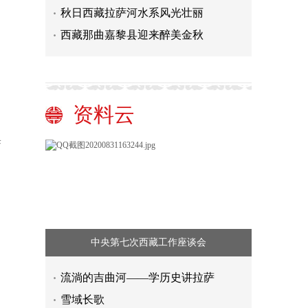
秋日西藏拉萨河水系风光壮丽
西藏那曲嘉黎县迎来醉美金秋
资料云
誉
中央第七次西藏工作座谈会
流淌的吉曲河——学历史讲拉萨
雪域长歌