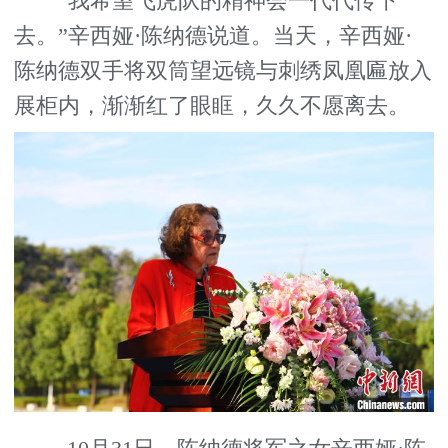
“我希望飞虎队的精神会一代代传下
去。”辛西娅·陈纳德说道。当天，辛西娅·
陈纳德双手将双筒望远镜与刺绣凤凰匾放入
展柜内，渐渐红了眼眶，久久不愿离去。