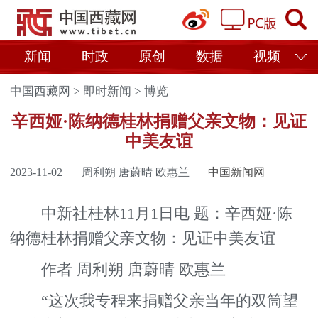
新闻
时政
原创
数据
视频
中国西藏网
>
即时新闻
>
博览
辛西娅·陈纳德桂林捐赠父亲文物：见证
中美友谊
2023-11-02
周利朔 唐蔚晴 欧惠兰
中国新闻网
中新社桂林11月1日电 题：辛西娅·陈
纳德桂林捐赠父亲文物：见证中美友谊
作者 周利朔 唐蔚晴 欧惠兰
“这次我专程来捐赠父亲当年的双筒望