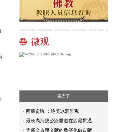
后
为
微观
有
观当下
品
西藏贡嘎 ：绝美冰洞景观
最长高海拔公路隧道在西藏贯通
为藏文古籍文献的数字化做贡献