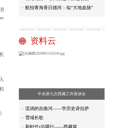
航拍青海香日德河：似“大地血脉”
消
产
资料云
长
入
和
中央第七次西藏工作座谈会
流淌的吉曲河——学历史讲拉萨
）
雪域长歌
新时代•边疆行——西藏篇