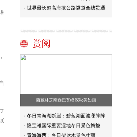
世界最长超高海拔公路隧道全线贯通
潜
赏阅
，
自
西藏林芝南迦巴瓦峰深秋美如画
行
冬日青海湖断崖：碧蓝湖面波澜阵阵
展
隆宝滩国际重要湿地冬日景色旖旎
青海海西：冬日柴达木景色壮丽