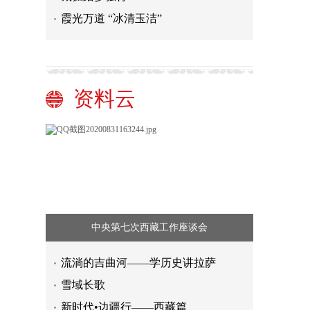
霞光万道 “冰清玉洁”
资料云
中央第七次西藏工作座谈会
流淌的吉曲河——学历史讲拉萨
雪域长歌
新时代•边疆行——西藏篇