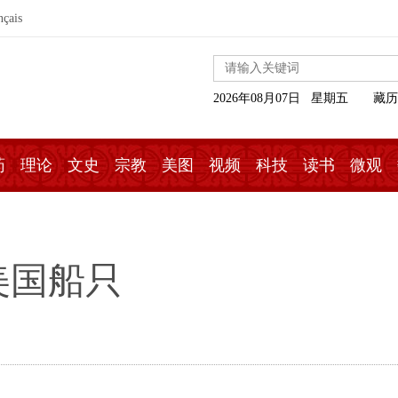
nçais
2026年08月07日 星期五
藏历
药
理论
文史
宗教
美图
视频
科技
读书
微观
美国船只