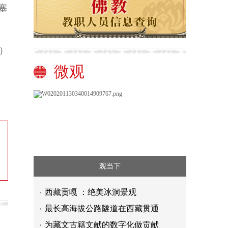
塞
）
微观
观当下
西藏贡嘎 ：绝美冰洞景观
最长高海拔公路隧道在西藏贯通
为藏文古籍文献的数字化做贡献