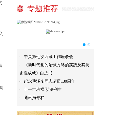
的
专题推荐
及
入
中央第七次西藏工作座谈会
属
《新时代党的治藏方略的实践及其历
史性成就》白皮书
纪念毛泽东同志诞辰130周年
两
十一世班禅 弘法利生
通讯员专栏