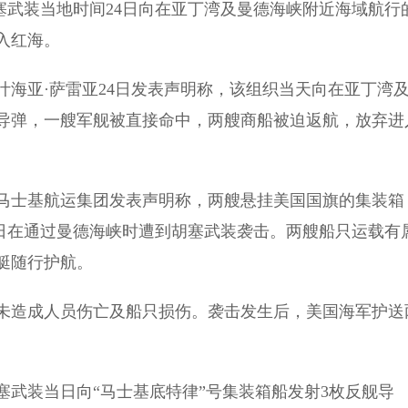
塞武装当地时间24日向在亚丁湾及曼德海峡附近海域航行
入红海。
亚·萨雷亚24日发表声明称，该组织当天向在亚丁湾
导弹，一艘军舰被直接命中，两艘商船被迫返航，放弃进
士基航运集团发表声明称，两艘悬挂美国国旗的集装箱
24日在通过曼德海峡时遭到胡塞武装袭击。两艘船只运载有
艇随行护航。
造成人员伤亡及船只损伤。袭击发生后，美国海军护送
武装当日向“马士基底特律”号集装箱船发射3枚反舰导