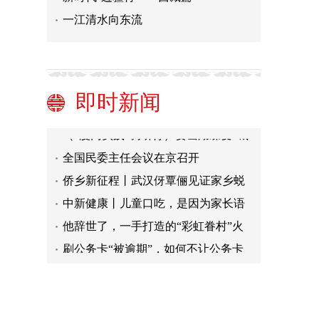
一江清水向东流
王毅：中瑙关系翻开新的一页
日媒：东电2024年度计划排放5.46万
吨核污水
中国黄金协会：2023年全国黄金消费
即时新闻
量过千吨
广西民警顶着严寒巡边 绘就边境线上
的最美“警”色
（“厦门实践”调研行）筼筜湖蝶变“城
市会客厅” 民众共治共享天蓝水清
全国民委主任会议在京召开
侨乡新征程丨武汉伢覃俪见证家乡蜕
变 希望做特教名片" />
中新健康丨儿童口吃，是因为家长语
速太快吗？
他辞世了，一手打造的“彩虹眷村”火
到海外
刷公务卡“被逾期”，如何不让公务卡
休眠？
王毅：中瑙关系翻开新的一页
日媒：东电2024年度计划排放5.46万
吨核污水
中国黄金协会：2023年全国黄金消费