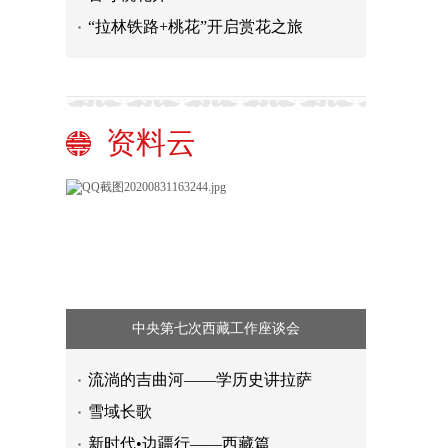
“拉林铁路+桃花”开启赏花之旅
资料云
中央第七次西藏工作座谈会
流淌的吉曲河——学历史讲拉萨
雪域长歌
新时代•边疆行——西藏篇