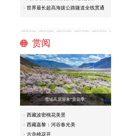
世界最长超高海拔公路隧道全线贯通
赏阅
雪域高原迎来“赏花季”
西藏波密桃花美景
西藏嘉黎：河谷春光美
古寺桃花开