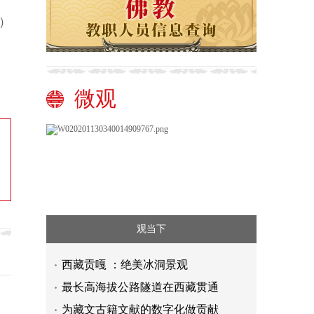
）
微观
观当下
西藏贡嘎 ：绝美冰洞景观
最长高海拔公路隧道在西藏贯通
为藏文古籍文献的数字化做贡献