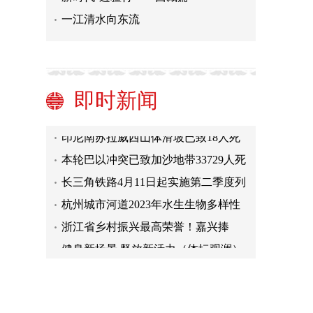
一江清水向东流
法媒：法国建议公民暂时离开伊朗
中国驻叙利亚大使馆：再次提醒中国
公民近期暂勿前往叙利亚
以色列外交部：应该对伊朗实施新的
即时新闻
制裁
伊朗外长：伊朗提前72小时向邻国通
报将打击以色列
印尼南苏拉威西山体滑坡已致18人死
亡
本轮巴以冲突已致加沙地带33729人死
亡
长三角铁路4月11日起实施第二季度列
车运行图
杭州城市河道2023年水生生物多样性
监测结果公布
浙江省乡村振兴最高荣誉！嘉兴捧
得“神农鼎”
健身新场景 释放新活力（体坛观澜）
法媒：法国建议公民暂时离开伊朗
中国驻叙利亚大使馆：再次提醒中国
公民近期暂勿前往叙利亚
以色列外交部：应该对伊朗实施新的