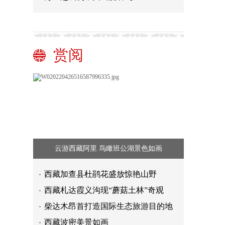
赏阅
云游西藏阿里 鸟瞰班公湖景色如画
西藏加查县杜鹃花盛放惊艳山野
西藏札达霞义沟现“蘑菇土林”奇观
柴达木昂首打造国际生态旅游目的地
西藏波密美景如画