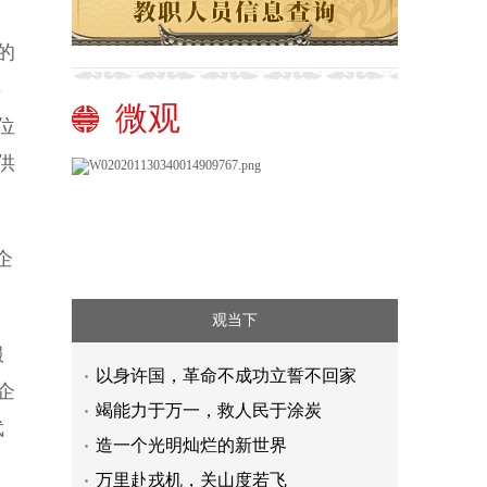
的
将
微观
位
供
企
观当下
服
以身许国，革命不成功立誓不回家
企
竭能力于万一，救人民于涂炭
武
造一个光明灿烂的新世界
万里赴戎机，关山度若飞