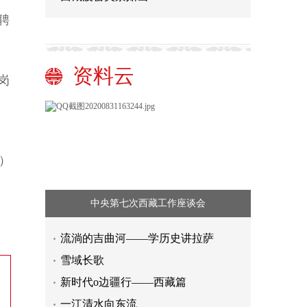
聘
资料云
岗
参
）
中央第七次西藏工作座谈会
一季度河北省检察机关主要办案数据
流淌的吉曲河——学历史讲拉萨
发布
你要追的“星”在这里！ 2022年河北大
雪域长歌
工匠年度人物揭晓
保定：城市按下“暂停键”保供启动“加
新时代o边疆行——西藏篇
速键”
天津多措并举释放消费市场活力
一江清水向东流