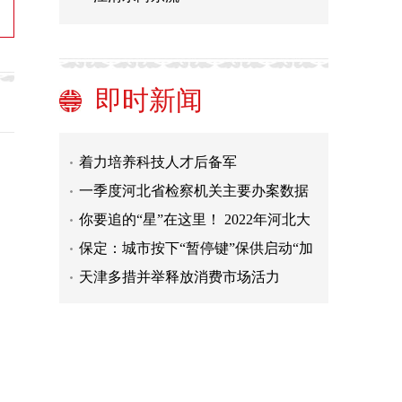
以“三个一”持续推进大中小学思政课
一体化建设
深化中国共产党百年经济思想史研究
（新书评介）
天津市委网络安全和信息化委员会召
开会议
南通大学：提升社会服务的科技“浓
即时新闻
度”
我国将全面推行职业技能等级认定
着力培养科技人才后备军
一季度河北省检察机关主要办案数据
发布
你要追的“星”在这里！ 2022年河北大
工匠年度人物揭晓
保定：城市按下“暂停键”保供启动“加
速键”
天津多措并举释放消费市场活力
以“三个一”持续推进大中小学思政课
一体化建设
深化中国共产党百年经济思想史研究
（新书评介）
天津市委网络安全和信息化委员会召
开会议
南通大学：提升社会服务的科技“浓