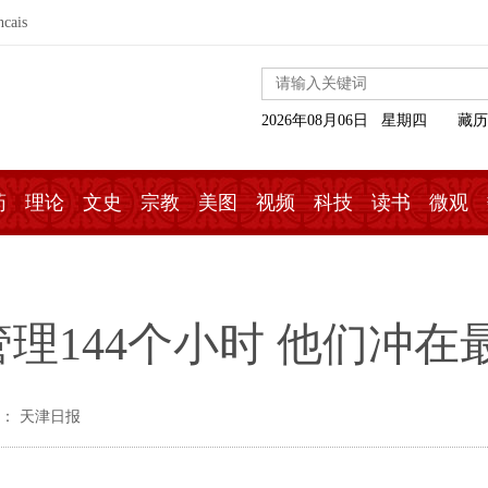
ncais
2026年08月06日 星期四
藏历
药
理论
文史
宗教
美图
视频
科技
读书
微观
理144个小时 他们冲在
： 天津日报