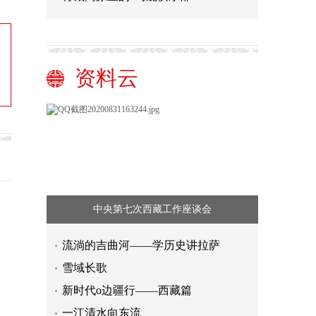
资料云
中央第七次西藏工作座谈会
流淌的吉曲河——学历史讲拉萨
雪域长歌
新时代o边疆行——西藏篇
一江清水向东流