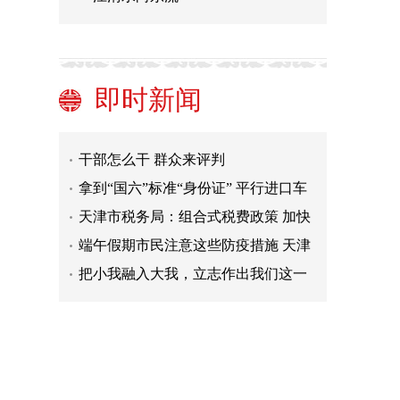
天津：助力企业脱困 加大加快金融支
持
全面建设社会主义现代化大都市（沿
着总书记的足迹·天津篇）
基层治理聚力 平安建设发力
即时新闻
支持市场主体高质量发展
干部怎么干 群众来评判
拿到“国六”标准“身份证” 平行进口车
市场回暖
天津市税务局：组合式税费政策 加快
释放红利
端午假期市民注意这些防疫措施 天津
市疫情防控指挥部提出明确要求
把小我融入大我，立志作出我们这一
代人的历史贡献（践行嘱托十年间）
国企改革三年行动评估 天津市获评A
级
天津：助力企业脱困 加大加快金融支
持
全面建设社会主义现代化大都市（沿
着总书记的足迹·天津篇）
基层治理聚力 平安建设发力