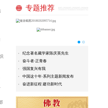
专题推荐
法
作
纪念著名藏学家陈庆英先生
织
奋斗者·正青春
强国复兴有我
中国这十年·系列主题新闻发布
；
奋进新征程 建功新时代
、
部