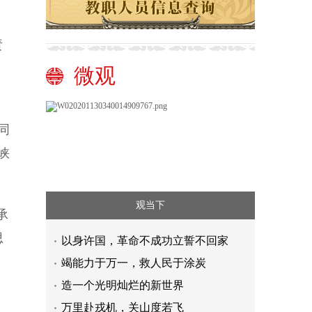
责
微观
同
峡
观当下
承
思
以身许国，革命不成功立誓不回家
竭能力于万一，救人民于涂炭
造一个光明灿烂的新世界
万里赴戎机，关山度若飞