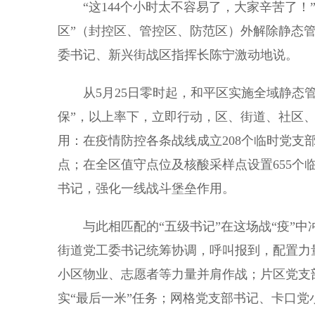
“这144个小时太不容易了，大家辛苦了！”
区”（封控区、管控区、防范区）外解除静态
委书记、新兴街战区指挥长陈宁激动地说。
从5月25日零时起，和平区实施全域静态管
保”，以上率下，立即行动，区、街道、社区、
用：在疫情防控各条战线成立208个临时党支部
点；在全区值守点位及核酸采样点设置655个
书记，强化一线战斗堡垒作用。
与此相匹配的“五级书记”在这场战“疫”中
街道党工委书记统筹协调，呼叫报到，配置力
小区物业、志愿者等力量并肩作战；片区党支部
实“最后一米”任务；网格党支部书记、卡口