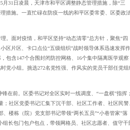
5月31日凌晨，天津市和平区调整静态管理措施，除“三
管理措施。一直忙碌在防疫一线的和平区委常委、区委政
理。面对疫情，和平区坚持“动态清零”总方针，聚焦“四
小区片区、卡口点位“五级组织”战时领导体系迅速发挥
，包含147个合围封闭防控网格、16个集中隔离医学观察
临时党小组。挑选272名党性强、作风实的党员干部任党组
冲锋在前。区委书记对全区实时一线调度、“一盘棋”指挥
量；社区党委书记汇集下沉干部、社区工作者、社区民警
、楼栋（院）党支部书记带领“两长五员”“小巷管家”落
党小组长包门包户包点，带领网格员、社区志愿者、值守干