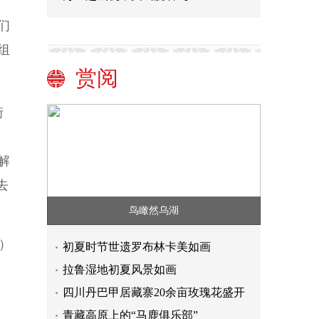
们
组
赏阅
街
解
去
鸟瞰然乌湖
）
初夏时节世遗罗布林卡美如画
拉鲁湿地初夏风景如画
四川丹巴甲居藏寨20余亩玫瑰花盛开
青藏高原上的“马鹿俱乐部”