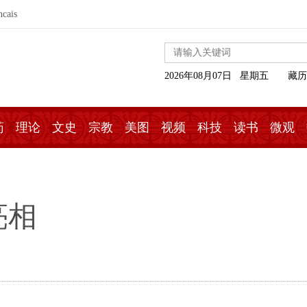
ncais
2026年08月07日 星期五
藏历
药
理论
文史
宗教
美图
视频
科技
读书
微观
亮相