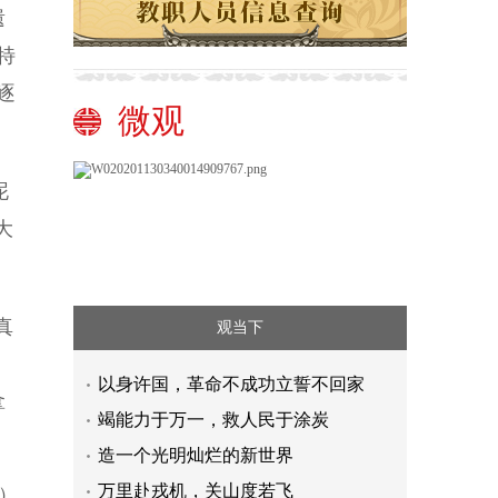
遗
特
逐
微观
泥
大
真
观当下
以身许国，革命不成功立誓不回家
拿
竭能力于万一，救人民于涂炭
造一个光明灿烂的新世界
万里赴戎机，关山度若飞
）