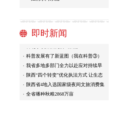
我国行业协会商会数量达11.39万
原标题：孩子护眼路上的“拦路虎”：
超八成受访家长直指近视防控虚假营
体育运动，成为孩子“假期必修课”
即时新闻
销
以用户思维促进体育用品消费（体坛
观澜）
古北水镇开启沉浸式秋游
科普发展有了新蓝图（我在科普③）
我省多地多部门全力以赴应对持续旱
情
陕西“四个转变”优化执法方式 让生态
环境监督有力度更有温度
陕西省4地入选国家级夜间文旅消费集
聚区
全省播种秋粮2868万亩
我国行业协会商会数量达11.39万
原标题：孩子护眼路上的“拦路虎”：
超八成受访家长直指近视防控虚假营
体育运动，成为孩子“假期必修课”
销
以用户思维促进体育用品消费（体坛