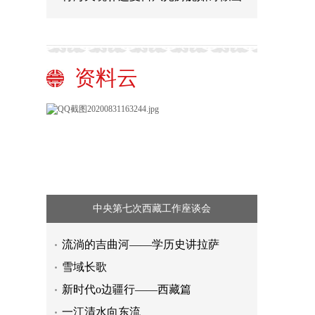
资料云
中央第七次西藏工作座谈会
流淌的吉曲河——学历史讲拉萨
雪域长歌
新时代o边疆行——西藏篇
一江清水向东流