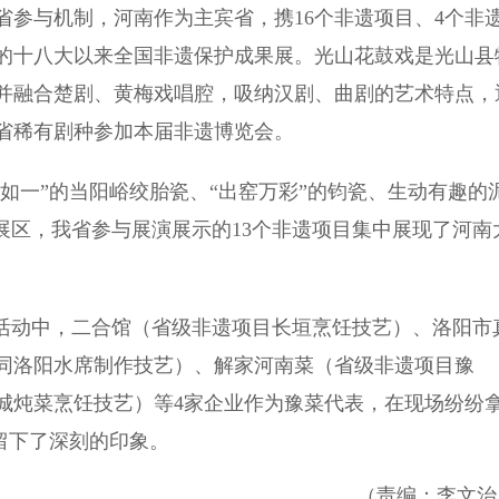
与机制，河南作为主宾省，携16个非遗项目、4个非
的十八大以来全国非遗保护成果展。光山花鼓戏是光山县
并融合楚剧、黄梅戏唱腔，吸纳汉剧、曲剧的艺术特点，
省稀有剧种参加本届非遗博览会。
如一”的当阳峪绞胎瓷、“出窑万彩”的钧瓷、生动有趣的
展区，我省参与展演展示的13个非遗项目集中展现了河南
活动中，二合馆（省级非遗项目长垣烹饪技艺）、洛阳市
同洛阳水席制作技艺）、解家河南菜（省级非遗项目豫
城炖菜烹饪技艺）等4家企业作为豫菜代表，在现场纷纷
众留下了深刻的印象。
（责编：李文治