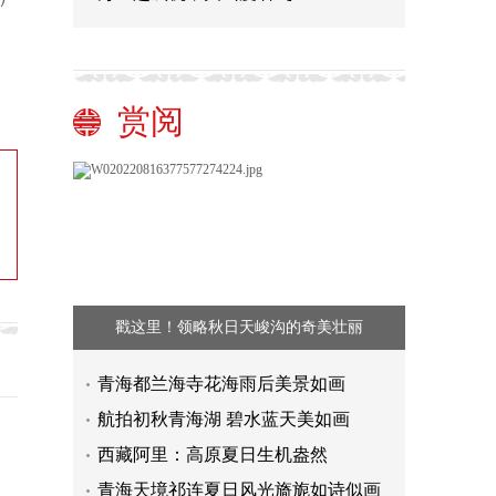
赏阅
戳这里！领略秋日天峻沟的奇美壮丽
青海都兰海寺花海雨后美景如画
航拍初秋青海湖 碧水蓝天美如画
西藏阿里：高原夏日生机盎然
青海天境祁连夏日风光旖旎如诗似画