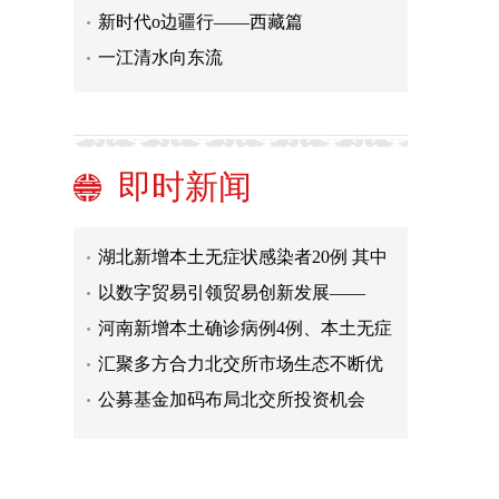
新时代o边疆行——西藏篇
一江清水向东流
广西新增本土无症状感染者8例 均在
防城港东兴市
哈尔滨：影剧院、洗浴场所暂停营业
7区大型会议、演出暂停
内蒙古新增本土确诊病例2例、本土无
即时新闻
症状感染者6例
中国女网新突破！四人晋级美网女单
32强
湖北新增本土无症状感染者20例 其中
武汉15例
以数字贸易引领贸易创新发展——
2022年服贸会论坛聚焦数字贸易发展
河南新增本土确诊病例4例、本土无症
新趋势
状感染者46例
汇聚多方合力北交所市场生态不断优
化
公募基金加码布局北交所投资机会
电影暑期档票房突破91亿元 创三年来
同期最佳成绩
广西新增本土无症状感染者8例 均在
防城港东兴市
哈尔滨：影剧院、洗浴场所暂停营业