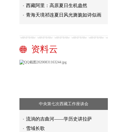
西藏阿里：高原夏日生机盎然
青海天境祁连夏日风光旖旎如诗似画
资料云
中央第七次西藏工作座谈会
流淌的吉曲河——学历史讲拉萨
雪域长歌