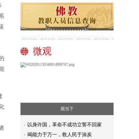
际
系
碳
微观
的
能
建
化
观当下
、
以身许国，革命不成功立誓不回家
者
竭能力于万一，救人民于涂炭