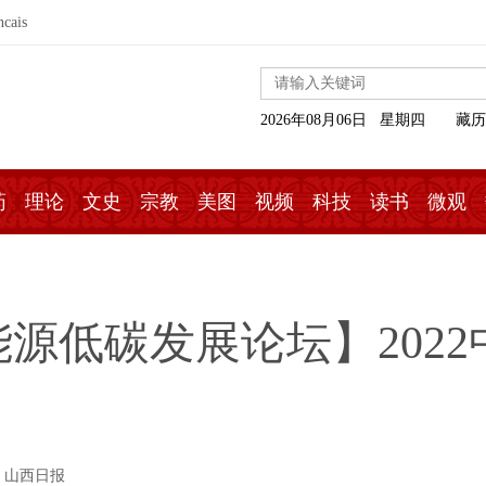
ncais
2026年08月06日 星期四
藏历
药
理论
文史
宗教
美图
视频
科技
读书
微观
原能源低碳发展论坛】202
 山西日报