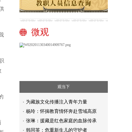
供
微观
我
职
教
观当下
的
为藏族文化传播注入青年力量
杨玲：怀揣教育情怀奔赴雪域高原
张琳：援藏是红色家庭的血脉传承
面
韩同英：危重新生儿的守护者