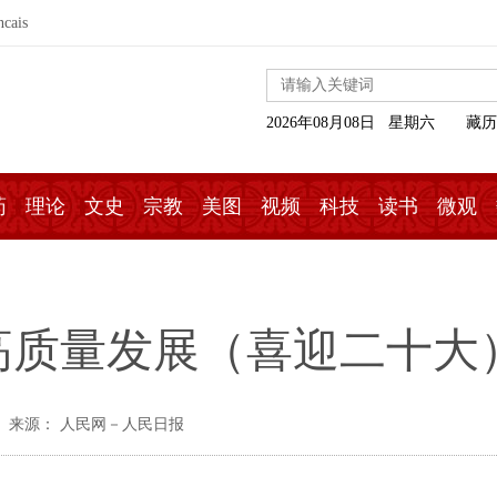
ncais
2026年08月08日 星期六
藏历
药
理论
文史
宗教
美图
视频
科技
读书
微观
高质量发展（喜迎二十大
来源： 人民网－人民日报