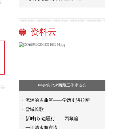
）
资料云
中央第七次西藏工作座谈会
流淌的吉曲河——学历史讲拉萨
雪域长歌
新时代o边疆行——西藏篇
一江清水向东流