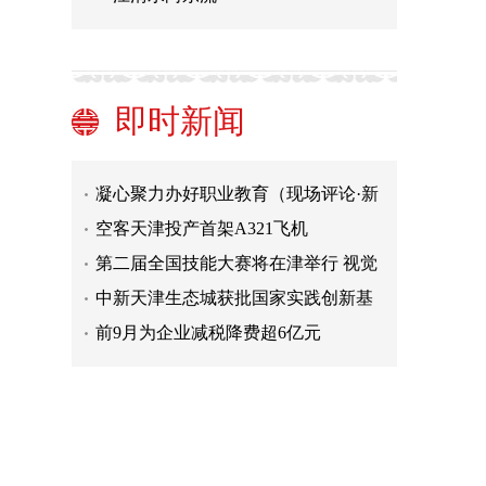
前三季度天津口岸平行进口汽车同比
增86.1%
天津海关优化信用监管 推动外贸高质
量发展
用党的二十大精神统一思想和行动
即时新闻
（认真学习宣传贯彻党的二十大精神·
党建引领，激发非公企业新活力
中央宣讲团宣讲活动）
凝心聚力办好职业教育（现场评论·新
时代的伟大实践 ）
空客天津投产首架A321飞机
第二届全国技能大赛将在津举行 视觉
识别系统征求设计方案
中新天津生态城获批国家实践创新基
地
前9月为企业减税降费超6亿元
天津市人大常委会召开第九十八次主
任会议 段春华主持
前三季度天津口岸平行进口汽车同比
增86.1%
天津海关优化信用监管 推动外贸高质
量发展
用党的二十大精神统一思想和行动