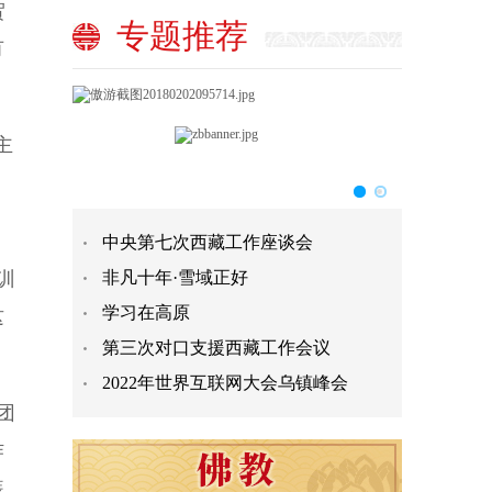
贺
专题推荐
有
主
，
中央第七次西藏工作座谈会
训
非凡十年·雪域正好
学习在高原
这
第三次对口支援西藏工作会议
2022年世界互联网大会乌镇峰会
团
作
装