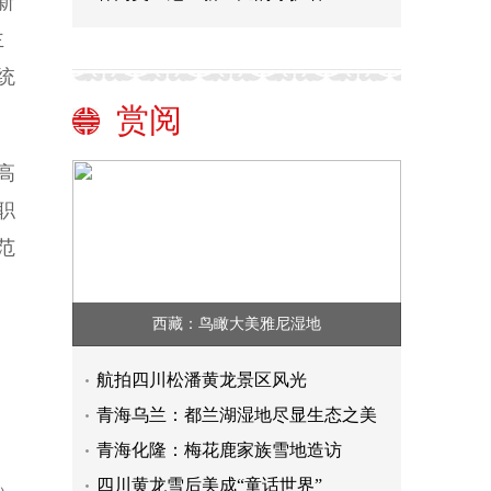
新
主
统
赏阅
高
职
范
西藏：鸟瞰大美雅尼湿地
，
。
航拍四川松潘黄龙景区风光
青海乌兰：都兰湖湿地尽显生态之美
青海化隆：梅花鹿家族雪地造访
四川黄龙雪后美成“童话世界”