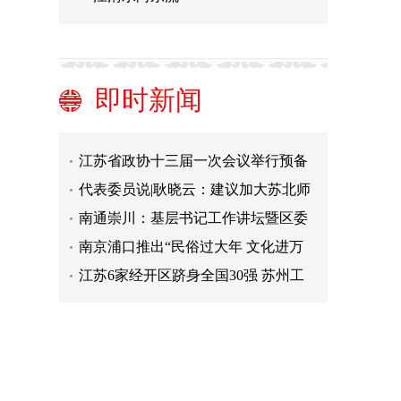
江苏靖江：文化惠民洋溢文明年味
江苏连云港：面塑“萌兔”迎新春
第37届中国·秦淮灯会启幕 桨声灯影中
即时新闻
再现璀璨金陵夜
江苏发布2023年首次大范围道路结冰
黄色预警 涉及12市
江苏省政协十三届一次会议举行预备
会议 审议通过会议议程日程
代表委员说|耿晓云：建议加大苏北师
资人才支持力度
南通崇川：基层书记工作讲坛暨区委
书记冬训“第一课”开讲
南京浦口推出“民俗过大年 文化进万
家”迎春系列主题活动
江苏6家经开区跻身全国30强 苏州工
业园区连续七年排名第一
新春走基层丨南京高淳：“院村联
动”保健康
江苏靖江：文化惠民洋溢文明年味
江苏连云港：面塑“萌兔”迎新春
第37届中国·秦淮灯会启幕 桨声灯影中