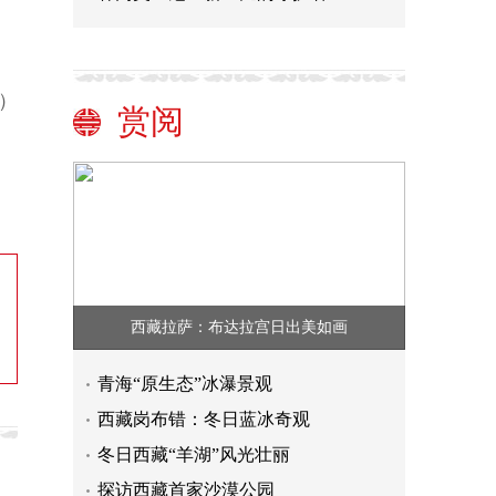
）
赏阅
西藏拉萨：布达拉宫日出美如画
青海“原生态”冰瀑景观
西藏岗布错：冬日蓝冰奇观
冬日西藏“羊湖”风光壮丽
探访西藏首家沙漠公园