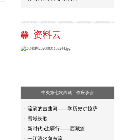
资料云
中央第七次西藏工作座谈会
流淌的吉曲河——学历史讲拉萨
雪域长歌
新时代o边疆行——西藏篇
一江清水向东流