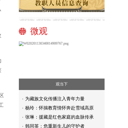
全
小
。
微观
收
劝
获
观当下
区
为藏族文化传播注入青年力量
工
杨玲：怀揣教育情怀奔赴雪域高原
张琳：援藏是红色家庭的血脉传承
韩同英：危重新生儿的守护者