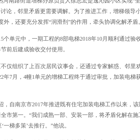
河南路街道增梯办原负责人徐志宏是逸沁园小区实现“
要讨论，邻里矛盾更需要调解。为了推进工作，增梯领导
度外，还要充分发挥“润滑剂”的作用，牵头协调化解矛盾
单元中，一期工程的8部电梯2018年10月顺利通过验
年春节前后建成验收交付使用。
不仅组织了上百次居民议事会，还通过专家解惑、邻里
22年7月，4幢1单元的增梯工程终于通过审批，加装电梯
自南京市2017年推进既有住宅加装电梯工作以来，该
数量居全市第一。“我们成熟一部、安装一部，将矛盾化解在施
‘一梯多策’去推行。”他说。