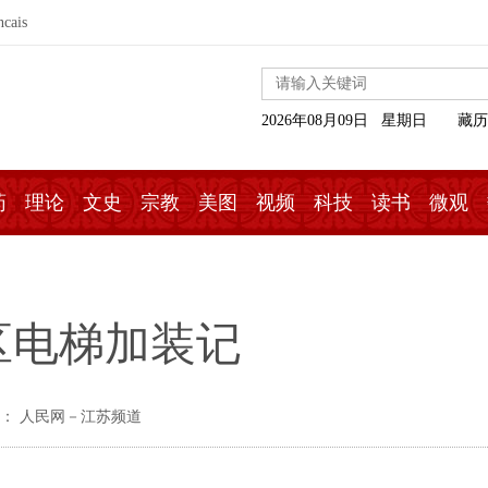
ncais
2026年08月09日 星期日
藏历
药
理论
文史
宗教
美图
视频
科技
读书
微观
区电梯加装记
： 人民网－江苏频道