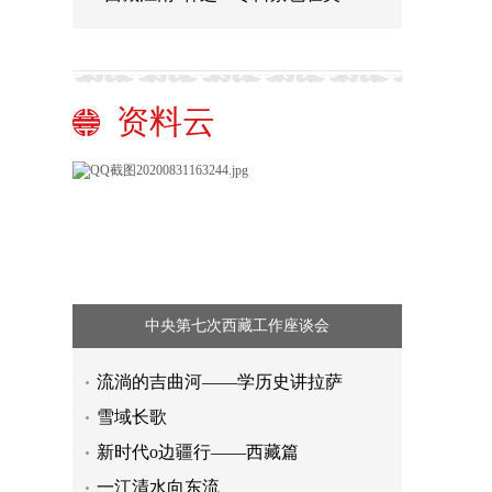
资料云
中央第七次西藏工作座谈会
流淌的吉曲河——学历史讲拉萨
雪域长歌
新时代o边疆行——西藏篇
一江清水向东流