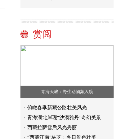
赏阅
青海天峻：野生动物频入镜
俯瞰春季新藏公路壮美风光
青海湖北岸现“沙漠雅丹”奇幻美景
西藏拉萨雪后风光秀丽
“西藏江南”林芝：冬日景色壮美