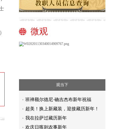
士
微观
）
观当下
班禅额尔德尼·确吉杰布新年祝福
超美！换上新藏装，迎接藏历新年！
我在拉萨过藏历新年
欢庆日喀则农事新年