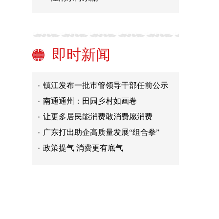
连云港赣榆：让传统农业提“智”增效
纪录片《大运河文化带之海州盐河》
首映
评论丨“高标准”农田何以成了劣质工
即时新闻
程？
淮安洪泽：瞄准“双百双破” 加码项目
攻坚
镇江发布一批市管领导干部任前公示
涉及市（区）委常委
南通通州：田园乡村如画卷
让更多居民能消费敢消费愿消费
广东打出助企高质量发展“组合拳”
政策提气 消费更有底气
推动国民经济整体持续好转
连云港赣榆：让传统农业提“智”增效
纪录片《大运河文化带之海州盐河》
首映
评论丨“高标准”农田何以成了劣质工