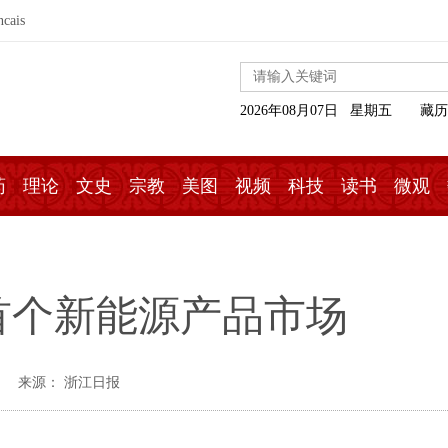
ncais
2026年08月07日 星期五
藏历
药
理论
文史
宗教
美图
视频
科技
读书
微观
首个新能源产品市场
来源： 浙江日报