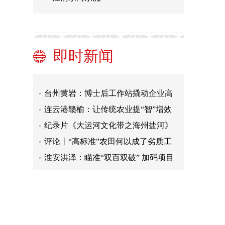
绍兴市赴全国百余所重点高校引才
丽水云和“非粮化”整治整出农业好“钱
景”
台州椒江绘制浙江省首个三维噪声地
即时新闻
图
金华市外贸开局平稳
绍兴新昌启动非道路移动机械绿色化
改造
台州黄岩：博士后工作站撬动企业高
质量发展
连云港赣榆：让传统农业提“智”增效
纪录片《大运河文化带之海州盐河》
首映
评论丨“高标准”农田何以成了劣质工
程？
淮安洪泽：瞄准“双百双破” 加码项目
攻坚
绍兴市赴全国百余所重点高校引才
丽水云和“非粮化”整治整出农业好“钱
景”
台州椒江绘制浙江省首个三维噪声地
图
金华市外贸开局平稳