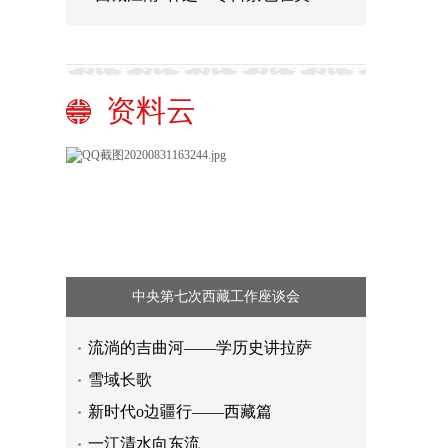
资料云
中央第七次西藏工作座谈会
流淌的吉曲河——学历史讲拉萨
雪域长歌
新时代o边疆行——西藏篇
一江清水向东流