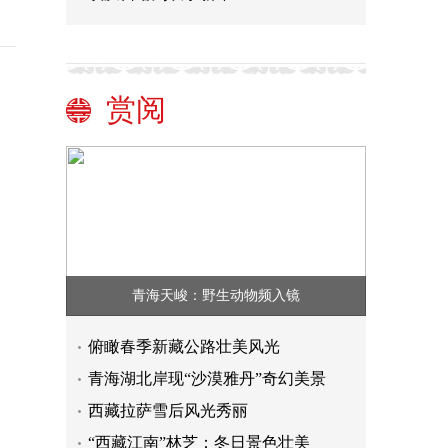
赏阅
青海天峻：野生动物频入镜
俯瞰春季新藏公路壮美风光
青海湖北岸现“沙漠雅丹”奇幻美景
西藏拉萨雪后风光秀丽
“西藏江南”林芝：冬日景色壮美