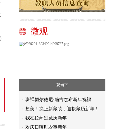
打
质
微观
）
观当下
班禅额尔德尼·确吉杰布新年祝福
超美！换上新藏装，迎接藏历新年！
我在拉萨过藏历新年
欢庆日喀则农事新年