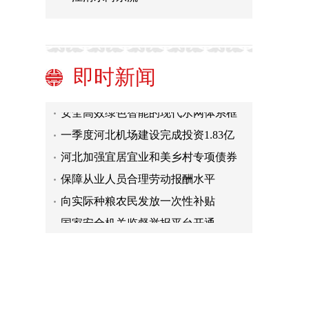
壶口景区人气渐旺
神舟十五号乘组完成第四次出舱活动
即时新闻
河北省一季度技术合同成交额同比增
长43.22%
安全高效绿色智能的现代水网体系框
架基本建成
一季度河北机场建设完成投资1.83亿
元
河北加强宜居宜业和美乡村专项债券
项目谋划储备
保障从业人员合理劳动报酬水平
向实际种粮农民发放一次性补贴
国家安全机关监督举报平台开通
打通经济社会发展的信息“大动
脉”（今日谈）
壶口景区人气渐旺
神舟十五号乘组完成第四次出舱活动
河北省一季度技术合同成交额同比增