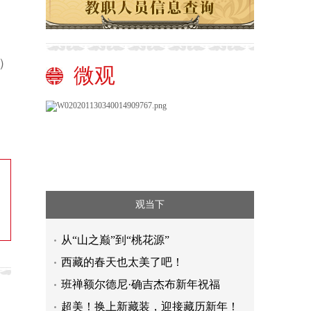
）
微观
观当下
从“山之巅”到“桃花源”
西藏的春天也太美了吧！
班禅额尔德尼·确吉杰布新年祝福
超美！换上新藏装，迎接藏历新年！