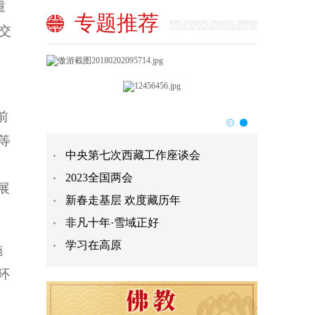
重
专题推荐
交
前
等
中央第七次西藏工作座谈会
2023全国两会
展
新春走基层 欢度藏历年
非凡十年·雪域正好
学习在高原
施
环