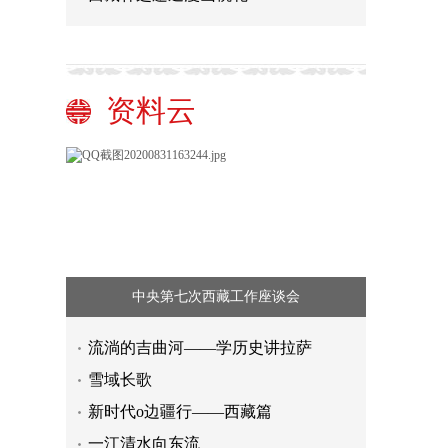
资料云
中央第七次西藏工作座谈会
流淌的吉曲河——学历史讲拉萨
雪域长歌
新时代o边疆行——西藏篇
一江清水向东流