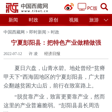
新闻
时政
原创
视频
旅游
中国西藏网
>
即时新闻
>
时政
宁夏彭阳县：把特色产业做精做强
2022-07-12
许 凌
经济日报
夏日六盘，山青水碧。地处曾经“贫瘠
甲天下”西海固地区的宁夏彭阳县，广大群
众翻越贫困大山后，前行在致富路上。
“脱贫靠产业，致富更要靠产业，然而
这里的产业普遍脆弱。”彭阳县县长周浩