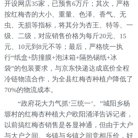
开设网店35家，已预售6万斤；其次，严格
按红梅杏的大小、重量、色泽、香气、无
虫、无损等指标，将其分为杏王、特等、一
级、二级，对应销售价格为每斤20元、15
元、10元到8元不等；最后，严格统一执
行“纸盒+防撞膜+泡沫箱+隔热锡纸+冰
袋”的包装要求，与京东快递达成底价全程
冷链物流合作，为全县红梅杏种植户降低了
70%的物流成本。
“政府花大力气抓‘三统一’。”城阳乡杨
塬村的红梅杏种植大户欧阳涌泽告诉记者，
以前搞红梅杏销售是各显神通，但由于大户
与大户之间、乡镇与乡镇之间竞相压价，好