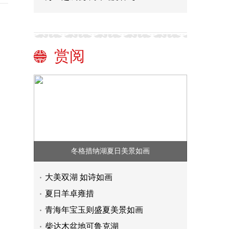
赏阅
冬格措纳湖夏日美景如画
大美双湖 如诗如画
夏日羊卓雍措
青海年宝玉则盛夏美景如画
柴达木盆地可鲁克湖