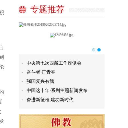
专题推荐
积
自
到
中央第七次西藏工作座谈会
伦
奋斗者·正青春
强国复兴有我
中国这十年·系列主题新闻发布
的
奋进新征程 建功新时代
期
六
发