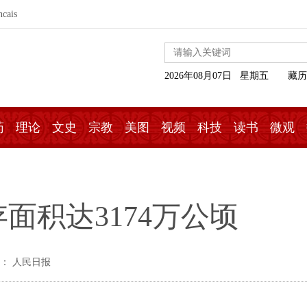
ncais
2026年08月07日 星期五
藏历
药
理论
文史
宗教
美图
视频
科技
读书
微观
面积达3174万公顷
： 人民日报