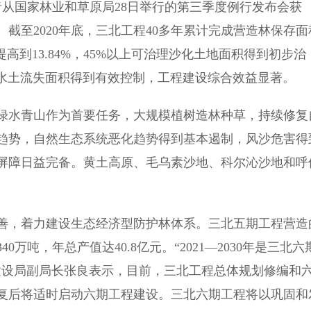
从国家林业和草原局28日举行的第三季度例行发布会获
截至2020年底，三北工程40多年累计完成营造林保存面
5%提高到13.84%，45%以上可治理沙化土地面积得到初步治
以上水土流失面积得到有效控制，工程建设综合效益显著。
绿水青山作为首要任务，大规模植树造林种草，持续修复
趋势，自然生态系统恶化趋势得到基本遏制，风沙危害得
屏障日益完备。黄土高原、毛乌素沙地、科尔沁沙地和呼
，着力建设生态经济型防护林体系。三北五期工程营造
万吨，年总产值达40.8亿元。“2021—2030年是三北六
建设局副局长张良表示，目前，三北工程总体规划修编和
复后将适时启动六期工程建设。三北六期工程将以巩固和