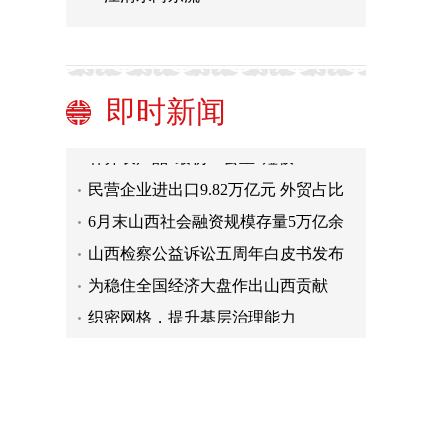
乡村建设小型工程 农民工匠大显身手
充分挖掘县乡消费潜力 打造安全放心
即时新闻
的消费环境
6月份货运量基本恢复至去年同期水平
补齐农产品“最初一公里”短板
民营企业进出口9.82万亿元 外贸占比
稳步提升
6月末山西社会融资规模存量5万亿余
元 连续四季度上升
山西检察公益诉讼五周年白皮书发布
为稳住全国经济大盘作出山西贡献
织密网格，提升基层治理能力
人才聚乡村 发展添活力（聚焦乡村人
才振兴）
乡村建设小型工程 农民工匠大显身手
充分挖掘县乡消费潜力 打造安全放心
的消费环境
6月份货运量基本恢复至去年同期水平