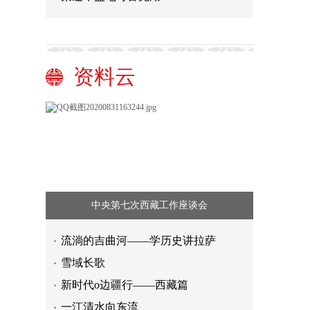
资料云
中央第七次西藏工作座谈会
流淌的吉曲河——学历史讲拉萨
雪域长歌
新时代o边疆行——西藏篇
一江清水向东流