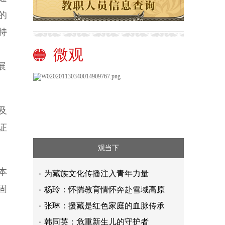
的
持
微观
展
及
证
观当下
本
为藏族文化传播注入青年力量
固
杨玲：怀揣教育情怀奔赴雪域高原
张琳：援藏是红色家庭的血脉传承
韩同英：危重新生儿的守护者