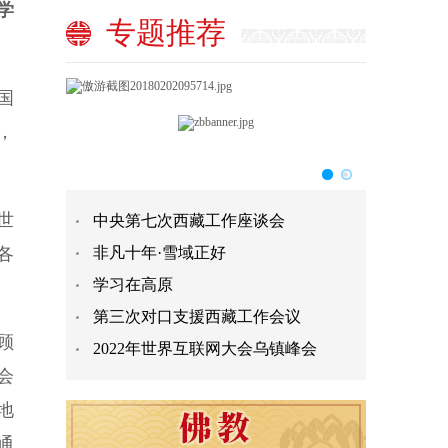
学
专题推荐
国
，
世
中央第七次西藏工作座谈会
各
非凡十年·雪域正好
学习在高原
第三次对口支援西藏工作会议
顾
2022年世界互联网大会乌镇峰会
会
地
通