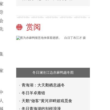
家
导
会
赏阅
先
集
家
冬日澜沧江边赤麻鸭越冬图
青海湖：大天鹅栖息越冬
中
冬日羊卓雍错
人
天鹅“做客”黄河岸畔嬉戏觅食
越
冬日青海湖的别样浪漫