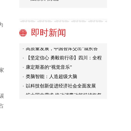
稀有稀土金属冶金专家张国成院士逝
世
【光明艺评】中国科幻电影未来可期
为
“云中黔歌”亮相北京时代美术馆 14组
即时新闻
艺术作品阐释“声”之生生不息
汉语盘点年度字词揭晓
高质量发展，中国智库交出“成长答
卷”
【坚定信心 勇毅前行④】四川：全程
中
护航企业创新
康定斯基的“视觉音乐”
家
类脑智能：人造超级大脑
以科技创新促进经济社会全面发展
扩大国内需求 推动消费动能持续恢复
碳
稀有稀土金属冶金专家张国成院士逝
占
世
【光明艺评】中国科幻电影未来可期
“云中黔歌”亮相北京时代美术馆 14组
艺术作品阐释“声”之生生不息
汉语盘点年度字词揭晓