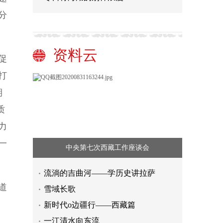
分
资料云
促
打
期
质
力
一
中央第七次西藏工作座谈会
流淌的吉曲河——学历史讲拉萨
道
雪域长歌
新时代o边疆行——西藏篇
一江清水向东流