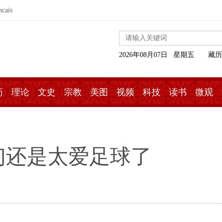
ncais
2026年08月07日 星期五
藏历
药
理论
文史
宗教
美图
视频
科技
读书
微观
们还是太爱足球了