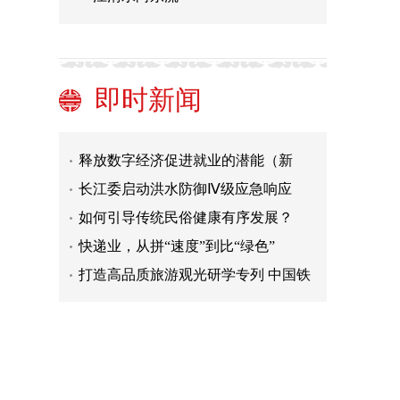
路助推旅游业复苏
辽宁：“非遗+”推进文化自信自强
胥山端午传承千年文脉
加快发展新一代人工智能（人民时
评）
为老百姓真心办事（中国道路中国梦·
即时新闻
齐心协力加油干）
凡事多做0.01铸就不凡（暖闻热评）
释放数字经济促进就业的潜能（新
论）
长江委启动洪水防御Ⅳ级应急响应
如何引导传统民俗健康有序发展？
快递业，从拼“速度”到比“绿色”
打造高品质旅游观光研学专列 中国铁
路助推旅游业复苏
辽宁：“非遗+”推进文化自信自强
胥山端午传承千年文脉
加快发展新一代人工智能（人民时
评）
为老百姓真心办事（中国道路中国梦·