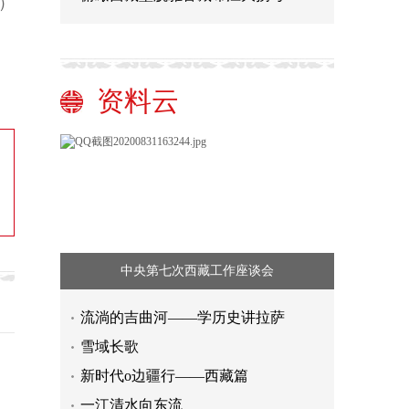
）
资料云
中央第七次西藏工作座谈会
长江委启动洪水防御Ⅳ级应急响应
流淌的吉曲河——学历史讲拉萨
如何引导传统民俗健康有序发展？
雪域长歌
快递业，从拼“速度”到比“绿色”
新时代o边疆行——西藏篇
打造高品质旅游观光研学专列 中国铁
一江清水向东流