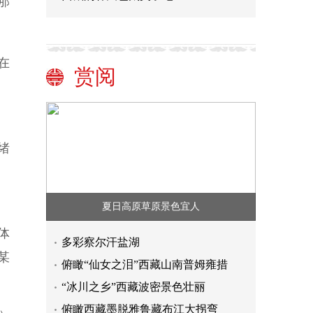
那
在
赏阅
绪
夏日高原草原景色宜人
体
多彩察尔汗盐湖
某
俯瞰“仙女之泪”西藏山南普姆雍措
“冰川之乡”西藏波密景色壮丽
俯瞰西藏墨脱雅鲁藏布江大拐弯