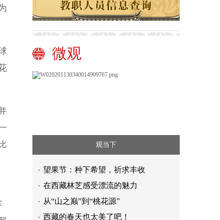
为
微观
球
花
并
一
比
观当下
望果节：种下希望，祈求丰收
在西藏林芝感受漂流的魅力
从“山之巅”到“桃花源”
赛
西藏的春天也太美了吧！