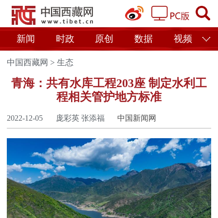
新闻
时政
原创
数据
视频
中国西藏网
>
生态
青海：共有水库工程203座 制定水利工
程相关管护地方标准
2022-12-05
庞彩英 张添福
中国新闻网