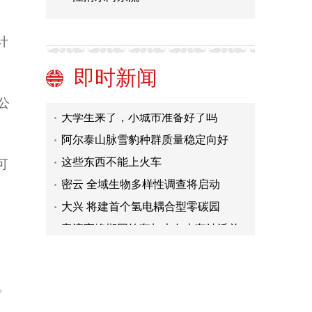
（新春见闻）沉寂三年 中越边城东兴
重现昔日繁华-中新网
Paxlovid医保谈判未成功 这些药都还
计
能报销，品种丰富！
国家医保局介绍新冠治疗药品参与医
即时新闻
保药品目录谈判有关情况
谋划育人用人新战略 开启高质量发展
公
新征程
大学生来了，小城市准备好了吗
阿尔泰山脉雪豹种群质量稳定向好
这些东西不能上火车
可
密云 全域生物多样性调查将启动
大兴 将建首个氢电耦合型零碳园
客流高峰期网约车加大向火车站派单
力度
（新春见闻）沉寂三年 中越边城东兴
重现昔日繁华-中新网
Paxlovid医保谈判未成功 这些药都还
能报销，品种丰富！
国家医保局介绍新冠治疗药品参与医
。
保药品目录谈判有关情况
谋划育人用人新战略 开启高质量发展