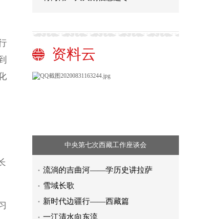
行
资料云
到
化
中央第七次西藏工作座谈会
长
流淌的吉曲河——学历史讲拉萨
雪域长歌
新时代边疆行——西藏篇
习
一江清水向东流