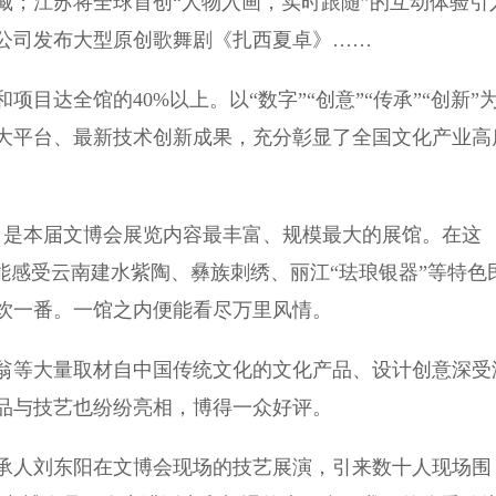
；江苏将全球首创“人物入画，实时跟随”的互动体验引
公司发布大型原创歌舞剧《扎西夏卓》……
达全馆的40%以上。以“数字”“创意”“传承”“创新”
大平台、最新技术创新成果，充分彰显了全国文化产业高
是本届文博会展览内容最丰富、规模最大的展馆。在这
能感受云南建水紫陶、彝族刺绣、丽江“珐琅银器”等特色
饮一番。一馆之内便能看尽万里风情。
等大量取材自中国传统文化的文化产品、设计创意深受
品与技艺也纷纷亮相，博得一众好评。
传承人刘东阳在文博会现场的技艺展演，引来数十人现场围