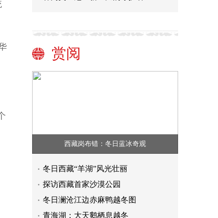
统
华
赏阅
个
西藏岗布错：冬日蓝冰奇观
冬日西藏“羊湖”风光壮丽
探访西藏首家沙漠公园
冬日澜沧江边赤麻鸭越冬图
青海湖：大天鹅栖息越冬