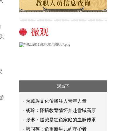
入
为
微观
质
民
观当下
游
为藏族文化传播注入青年力量
杨玲：怀揣教育情怀奔赴雪域高原
张琳：援藏是红色家庭的血脉传承
韩同英：危重新生儿的守护者